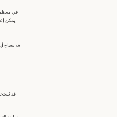
في معظم ا
يمكن إعط
قد تحتاج أي
قد تُستخ