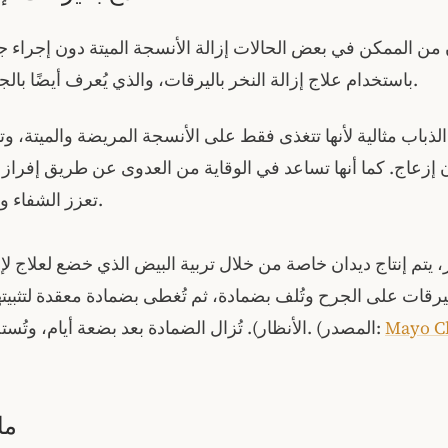
من الممكن في بعض الحالات إزالة الأنسجة الميتة دون إجراء جر
باستخدام علاج إزالة النخر باليرقات، والذي يُعرف أيضًا بالجراحة الحيوية.
ذباب مثالية لأنها تتغذى فقط على الأنسجة المريضة والميتة، وت
 إزعاج. كما أنها تساعد في الوقاية من العدوى عن طريق إفراز م
تعزز الشفاء وتقتل البكتيريا.
 يتم إنتاج ديدان خاصة من خلال تربية البيض الذي خضع لعلاج لإزال
يرقات على الجرح وتُلف بضمادة، ثم تُغطى بضمادة معقدة لتثبيتها
Mayo Cl
الأنظار). تُزال الضمادة بعد بضعة أيام، وتُستخرج اليرقات. (المصدر:
ما