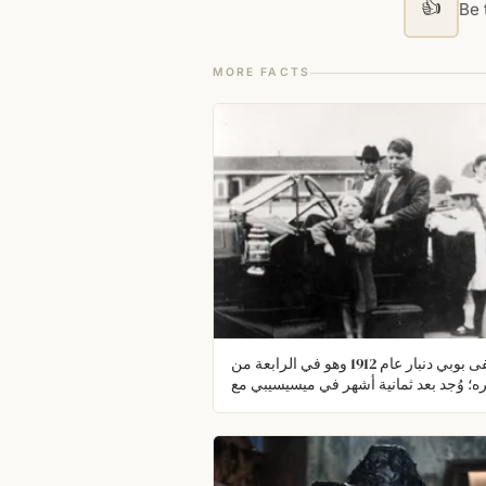
👍
Be t
MORE FACTS
اختفى بوبي دنبار عام 1912 وهو في الرابعة من
ه؛ وُجد بعد ثمانية أشهر في ميسيسيبي مع
 أنكرا هويته. حكمت المحاكم لصالح عائلة
 وبعد مئة عام أثبتت الأدلة الحمضية النووية
أن الصبي تم التعرف عليه خطأً.