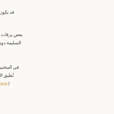
قد يكون 
بعض يرقات ال
السليمة دون
في المختبر،
تُطبق ال
inic
)