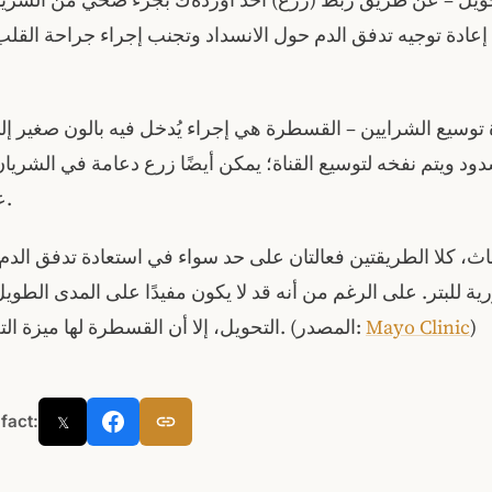
حويل – عن طريق ربط (زرع) أحد أوردةك بجزء صحي من الشريا
إعادة توجيه تدفق الدم حول الانسداد وتجنب إجراء جراحة القلب
وسيع الشرايين – القسطرة هي إجراء يُدخل فيه بالون صغير إ
د ويتم نفخه لتوسيع القناة؛ يمكن أيضًا زرع دعامة في الشريا
على فتحه.
حاث، كلا الطريقتين فعالتان على حد سواء في استعادة تدفق الدم
رية للبتر. على الرغم من أنه قد لا يكون مفيدًا على المدى الطو
)
Mayo Clinic
التحويل، إلا أن القسطرة لها ميزة التعافي الأسرع. (المصدر:
 fact:
𝕏