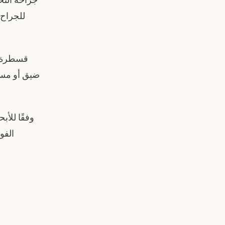
جراحة الت
للجراح 
قسطرة ت
ضيق أو مسدو
وفقًا للأب
الفو