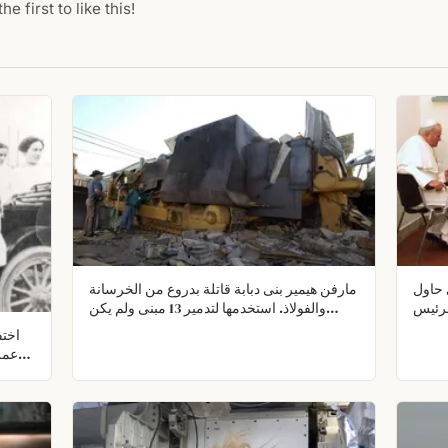
he first to like this!
ي حاول
مارفن هيمير بنى دبابة قاتلة بدروع من الخرسانة
نح الرئيس
والفولاذ. استخدمها لتدمير 13 مبنى ولم يكن
جريمة
يمكن إيقافه. الشرطة وفريق التدخل السريع لم
يستطيعوا إيقافه.
عمر
زوجين
دنبار،