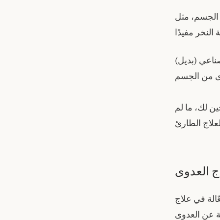
ن الجسم، مثل
ناعي (بديل)
ين لك، ما لم
ج العدوى
الة في علاج