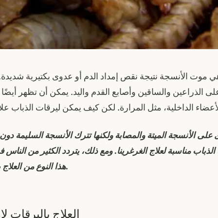
هي موت الأنسجة نتيجة نقص إمداد الدم أو عدوى بكتيرية شديدة. ع
على الذراعين والساقين وأصابع القدم واليد. يمكن أن تظهر أيضً
أعضاء الداخلية، مثل المرارة. لكن كيف يمكن ليرقات الذباب علا
ذى على الأنسجة الميتة والمصابة ولكنها تترك الأنسجة السليمة د
ذباب مناسبة لعلاج الغرغرينا. ومع ذلك، يتردد الكثير من الناس ف
هذا النوع من العلاج بسبب طبيعته.
العلاج باليرقات لإ