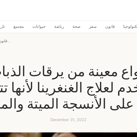
كنولوجيا
قانون
سفر
صحة
رياضة
حيوانات
مجتمع
تاري
أنواع معينة من يرقات الذباب تُستَخدم...
قانون
واع معينة من يرقات الذبا
خدم لعلاج الغنغرينا لأنها ت
لى الأنسجة الميتة والم
December 31, 2022