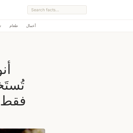
أعمال
طعام
ت
أن
تُستَ
فقط ع