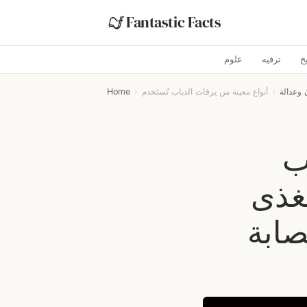
Fantastic Facts
خ
ترفيه
علوم
 وعدالة
›
›
Home
ب
تغذى
صابة