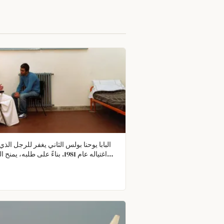
البابا يوحنا بولس الثاني يغفر للرجل الذ
اغتياله عام 1981. بناءً على طلبه، يم
الإيطالي عفوًا لميهت علي آجا عن ال
ويُرحل إلى تركيا.