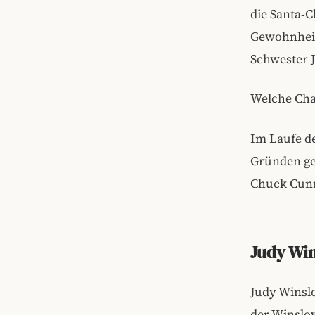
die Santa‑C
Gewohnheit,
Schwester J
Welche Cha
Im Laufe d
Gründen ge
Chuck Cunni
Judy Win
Judy Winslo
der Winslow