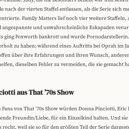
e nach der vierten Staffel entlassen, als die Serie sich m
ntrierte. Family Matters lief noch vier weitere Staffeln,
angespannte und unwahrscheinliche Eskapaden verurte
s ging Foxworth bankrott und wurde Pornodarstellerin. 
erholt zu haben; während eines Auftritts bei Oprah im J
 offen über ihre Erfahrungen und ihren Wunsch, andere
elfen, dieselben Fehler zu vermeiden, die sie gemacht ha
ciotti aus That ’70s Show
n Fans von That ’70s Show würden Donna Pinciotti, Eri
nde Freundin/Liebe, für ein Einzelkind halten. Und sie
s recht, weil sie so für den größten Teil der Serie dargest