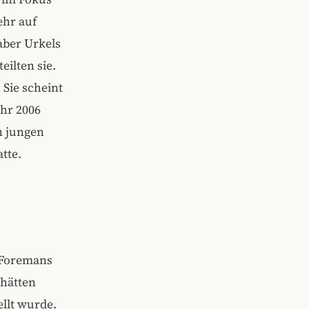
ehr auf
 aber Urkels
ilten sie.
Sie scheint
ahr 2006
n jungen
tte.
c Foremans
 hätten
ellt wurde.