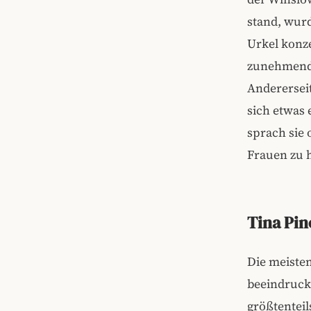
stand, wurd
Urkel konze
zunehmend 
Andererseit
sich etwas 
sprach sie
Frauen zu h
Tina Pin
Die meiste
beeindrucke
größtenteil