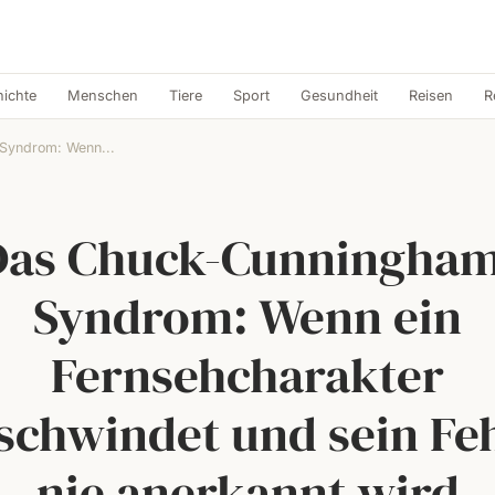
ichte
Menschen
Tiere
Sport
Gesundheit
Reisen
R
Syndrom: Wenn...
Das Chuck-Cunningham
Syndrom: Wenn ein
Fernsehcharakter
schwindet und sein Fe
nie anerkannt wird