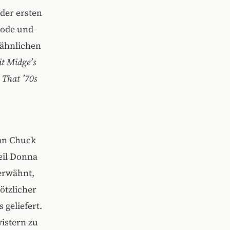
 der ersten
isode und
‑ähnlichen
it Midge’s
 That ’70s
an Chuck
eil Donna
 erwähnt,
ötzlicher
 geliefert.
istern zu