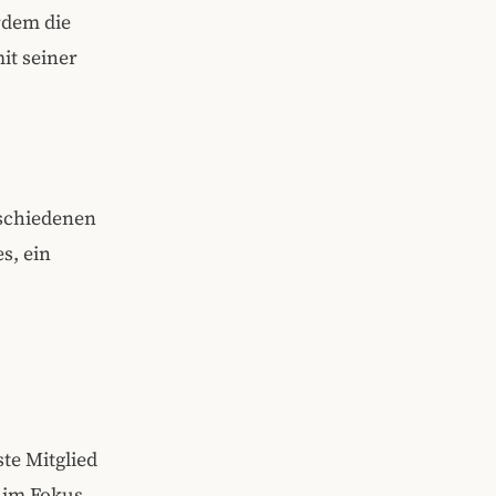
rdem die
it seiner
rschiedenen
s, ein
ste Mitglied
n im Fokus