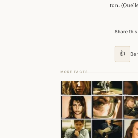
tun. (Quell
Share this
👍
Be t
MORE FACTS