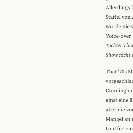
Allerdings 
Staffel von
wurde nie 
Voice‑over 
Tochter Tina
Show nicht s
That ’70s 
vorgeschla
Cunningham
einst eine 
aber nie vo
Mangel an e
Und für ein