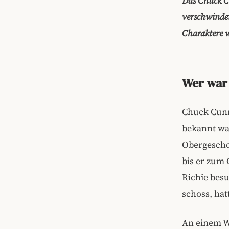
Das Chuck C
verschwinde
Charaktere w
Wer war
Chuck Cunn
bekannt war
Obergescho
bis er zum 
Richie bes
schoss, hat
An einem W