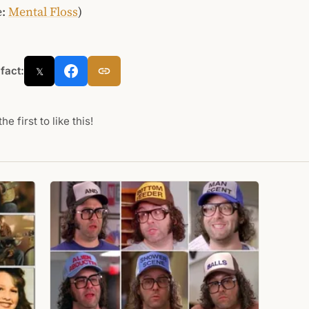
e:
Mental Floss
)
 fact:
𝕏
he first to like this!