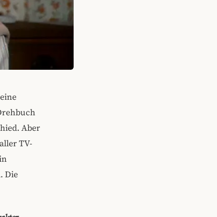
keine
 Drehbuch
hied. Aber
aller TV-
in
. Die