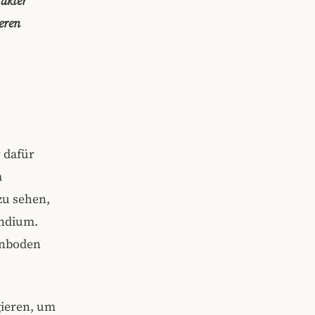
akter
eren
 dafür
m
zu sehen,
endium.
enboden
gieren, um