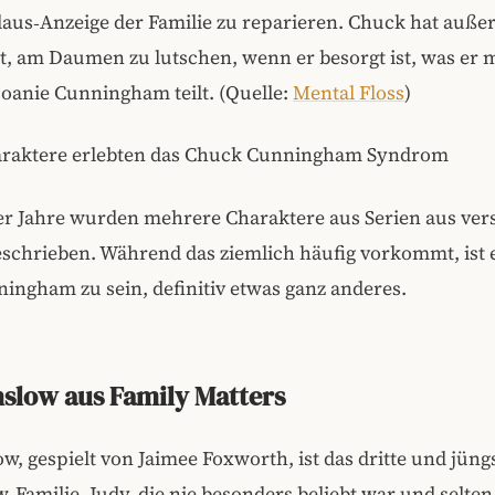
laus‑Anzeige der Familie zu reparieren. Chuck hat auße
 am Daumen zu lutschen, wenn er besorgt ist, was er m
oanie Cunningham teilt. (Quelle:
Mental Floss
)
raktere erlebten das Chuck Cunningham Syndrom
er Jahre wurden mehrere Charaktere aus Serien aus ve
schrieben. Während das ziemlich häufig vorkommt, ist e
ngham zu sein, definitiv etwas ganz anderes.
slow aus Family Matters
w, gespielt von Jaimee Foxworth, ist das dritte und jüng
‑Familie. Judy, die nie besonders beliebt war und selte