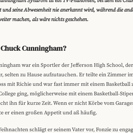
unningham Syndrom ist ein TV‑Phänomen, bei dem ein Char
t und seine Abwesenheit nie anerkannt wird, während die and
eiter machen, als wäre nichts geschehen.
 Chuck Cunningham?
ingham war ein Sportler der Jefferson High School, der
, selten zu Hause aufzutauchen. Er teilte ein Zimmer i
ss mit Richie und war fast immer mit einem Basketball 
College ging, möglicherweise mit einem Basketball‑Stip
ucht ihn für kurze Zeit. Wenn er nicht Körbe vom Garag
te er einen großen Appetit und aß häufig.
eihnachten schlägt er seinem Vater vor, Fonzie zu enga