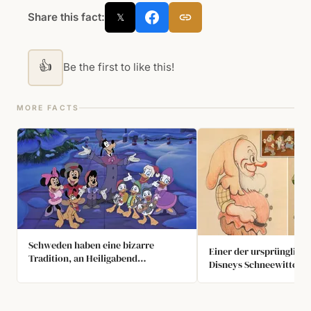
Share this fact:
𝕏
👍
Be the first to like this!
MORE FACTS
Schweden haben eine bizarre
Einer der ursprünglich
Tradition, an Heiligabend
Disneys Schneewittche
Donald Duck zu schauen
Deafy genannt und sein
Haupteigenschaft war, 
zu verstehen