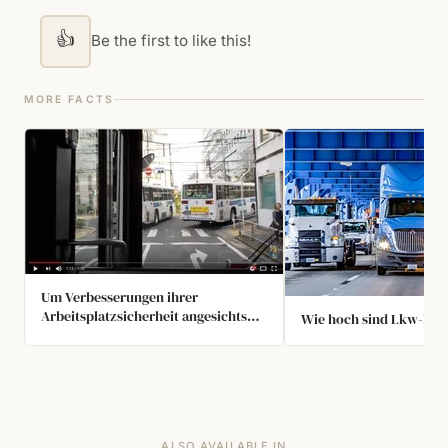
👍
Be the first to like this!
MORE FACTS
Um Verbesserungen ihrer
Arbeitsplatzsicherheit angesichts
Wie hoch sind Lkw-Löh
einer konkurrierenden Buslinie zu
erreichen, beschlossen Busfahrer in
Okayama, Japan, im Jahr 2018, auf
ungewöhnliche Weise zu streiken.
Während des Streiks unterstützten
sie die Gemeinschaft, indem sie ihre
ALSO AVAILABLE IN