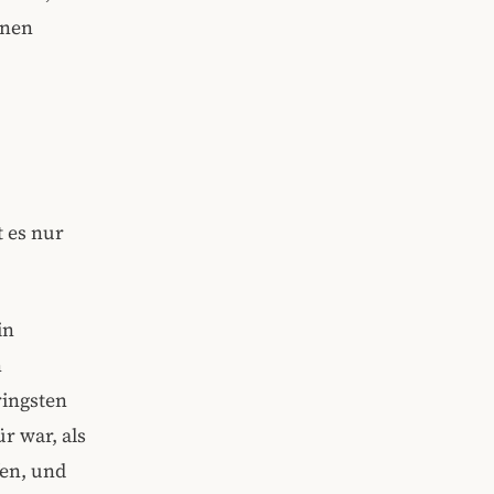
nnen
t es nur
in
n
ringsten
r war, als
fen, und