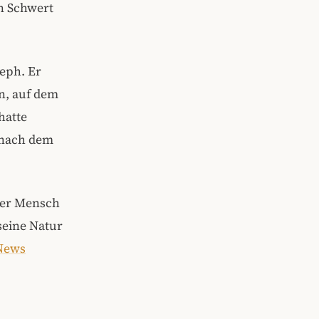
in Schwert
seph. Er
en, auf dem
hatte
 nach dem
uter Mensch
seine Natur
News