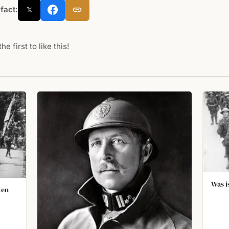
 fact:
𝕏
he first to like this!
Was i
ten