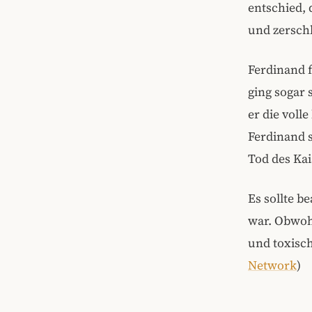
entschied, 
und zerschl
Ferdinand f
ging sogar 
er die voll
Ferdinand 
Tod des Kai
Es sollte b
war. Obwoh
und toxisch
Network
)