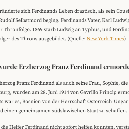
ränderte sich Ferdinands Leben drastisch, als sein Cous
Rudolf Selbstmord beging.
Ferdinands Vater, Karl Ludwi
er Thronfolge. 1869 starb Ludwig an Typhus, und
Ferdin
ger des Throns ausgebildet. (Quelle:
New York Times
)
urde Erzherzog Franz Ferdinand ermord
erzog Franz Ferdinand als auch seine Frau, Sophie, die
rg, wurden am 28. Juni 1914 von Gavrillo Princip ermo
ts war es, Bosnien von der Herrschaft Österreich-Ungar
nd einen gemeinsamen südslawischen Staat zu schaffen.
l die Helfer Ferdinand nicht sofort helfen konnten, verst