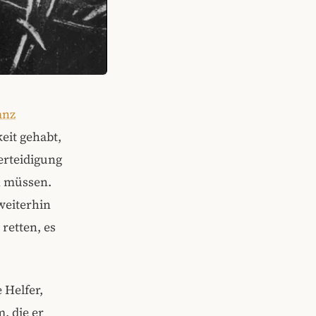
anz
eit gehabt,
erteidigung
n müssen.
weiterhin
retten, es
 Helfer,
, die er