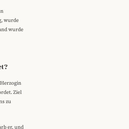
in
g, wurde
and wurde
et?
 Herzogin
rdet. Ziel
ns zu
arb er, und