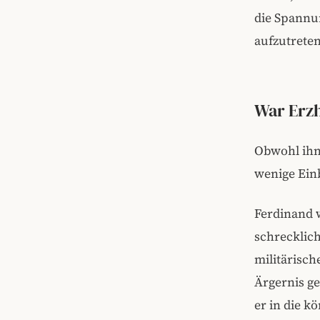
die Spannu
aufzutreten
War Erzh
Obwohl ihn 
wenige Einb
Ferdinand w
schrecklic
militärisch
Ärgernis ge
er in die k