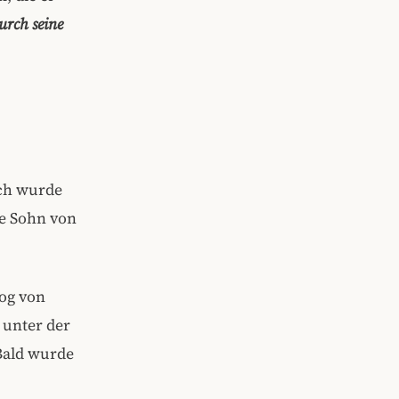
urch seine
ich wurde
te Sohn von
zog von
 unter der
Bald wurde