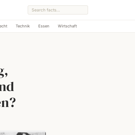
echt
Technik
Essen
Wirtschaft
g,
and
en?