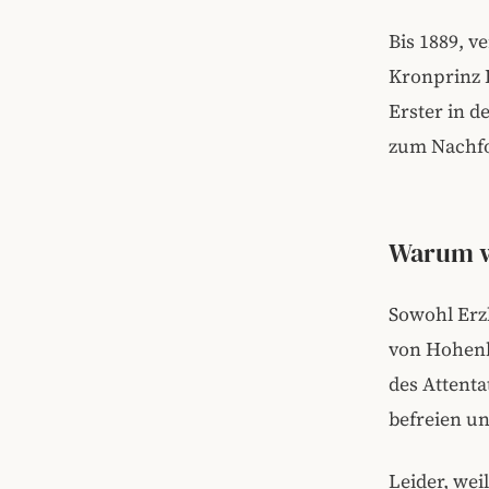
Bis 1889,
ve
Kronprinz 
Erster in d
zum Nachfol
Warum w
Sowohl Erzh
von Hohenbu
des Attenta
befreien u
Leider, wei