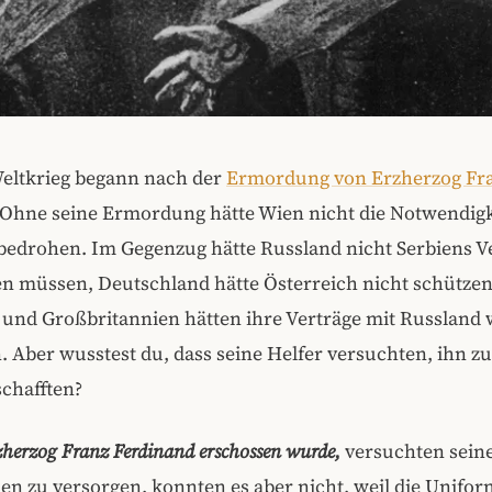
Weltkrieg begann nach der
Ermordung von Erzherzog Fr
 Ohne seine Ermordung hätte Wien nicht die Notwendigk
 bedrohen. Im Gegenzug hätte Russland nicht Serbiens V
 müssen, Deutschland hätte Österreich nicht schütze
 und Großbritannien hätten ihre Verträge mit Russland 
. Aber wusstest du, dass seine Helfer versuchten, ihn zu 
schafften?
zherzog Franz Ferdinand erschossen wurde,
versuchten seine
n zu versorgen, konnten es aber nicht, weil die Uniform