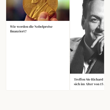
Wie werden die Nobelpreise
finanziert?
Treffen Sie Richard Fe
sich im Alter von 15 Jah
Trigonometrie, höhere 
unendliche Reihen, ana
Geometrie sowie Differe
Integralrechnung selbst
Später knackte er scher