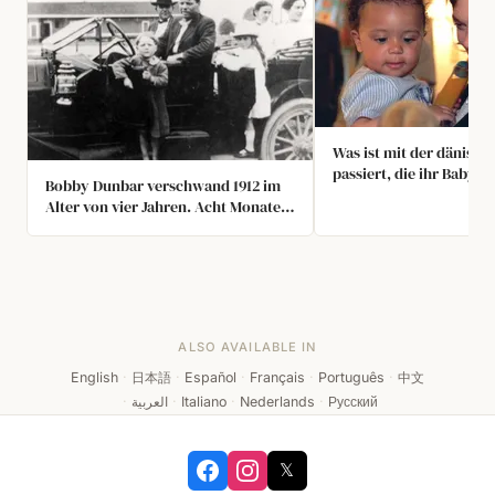
Was ist mit der dänisch
passiert, die ihr Baby v
Bobby Dunbar verschwand 1912 im
Restaurant in New York
Alter von vier Jahren. Acht Monate
zurückgelassen hat?
später wurde er in Mississippi von
einem Paar gefunden, das
behauptete, er sei nicht er. Die
Gerichte entschieden zu Gunsten
der Dunbars. 100 Jahre später
bestätigte DNA, dass der Junge
ALSO AVAILABLE IN
fälschlich identifiziert wurde.
English
·
日本語
·
Español
·
Français
·
Português
·
中文
·
العربية
·
Italiano
·
Nederlands
·
Русский
𝕏