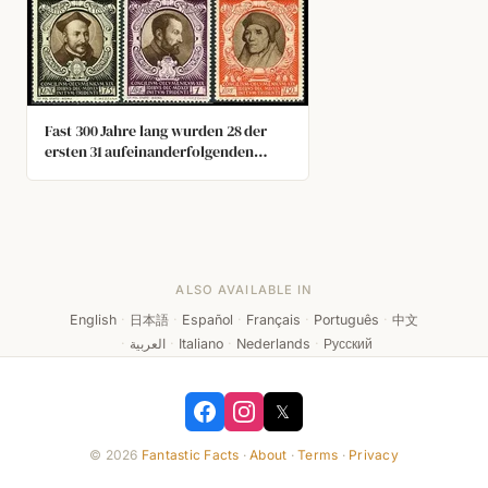
Fast 300 Jahre lang wurden 28 der
ersten 31 aufeinanderfolgenden
Päpste gewaltsam ermordet.
ALSO AVAILABLE IN
English
·
日本語
·
Español
·
Français
·
Português
·
中文
·
العربية
·
Italiano
·
Nederlands
·
Русский
𝕏
© 2026
Fantastic Facts
·
About
·
Terms
·
Privacy