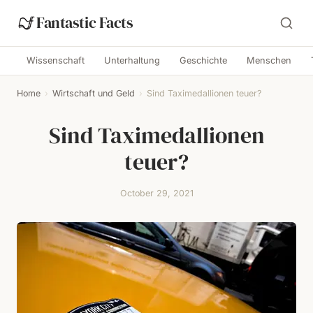
Fantastic Facts
Wissenschaft
Unterhaltung
Geschichte
Menschen
Home
›
Wirtschaft und Geld
›
Sind Taximedallionen teuer?
Sind Taximedallionen
teuer?
October 29, 2021