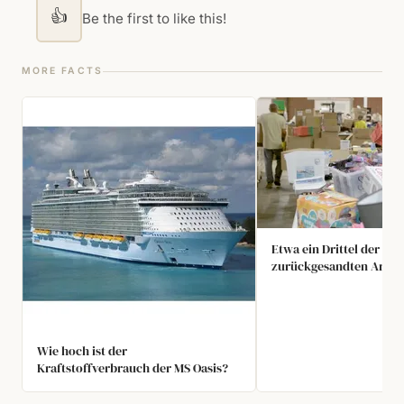
👍
Be the first to like this!
MORE FACTS
Etwa ein Drittel der a
zurückgesandten Artike
zerstört, um Zeit und Pl
sparen.
Wie hoch ist der
Kraftstoffverbrauch der MS Oasis?