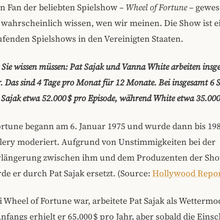
n Fan der beliebten Spielshow –
Wheel of Fortune
– gewes
 wahrscheinlich wissen, wen wir meinen. Die Show ist e
ufenden Spielshows in den Vereinigten Staaten.
s Sie wissen müssen: Pat Sajak und Vanna White arbeiten insg
. Das sind 4 Tage pro Monat für 12 Monate. Bei insgesamt 6 
 Sajak etwa 52.000 $ pro Episode, während White etwa 35.000 
ortune begann am 6. Januar 1975 und wurde dann bis 19
ery moderiert. Aufgrund von Unstimmigkeiten bei der
rlängerung zwischen ihm und dem Produzenten der Sh
rde er durch Pat Sajak ersetzt. (Source:
Hollywood Repor
i Wheel of Fortune war, arbeitete Pat Sajak als Wettermo
Anfangs erhielt er 65.000 $ pro Jahr, aber sobald die Eins