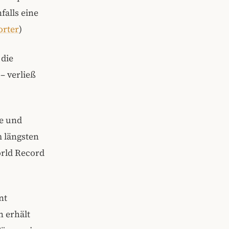
falls eine
orter
)
 die
– verließ
ne und
m längsten
orld Record
nt
n erhält