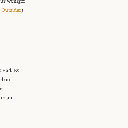
 Für weniger
 Outsider
)
s Rad. Es
ebaut
e
 um an