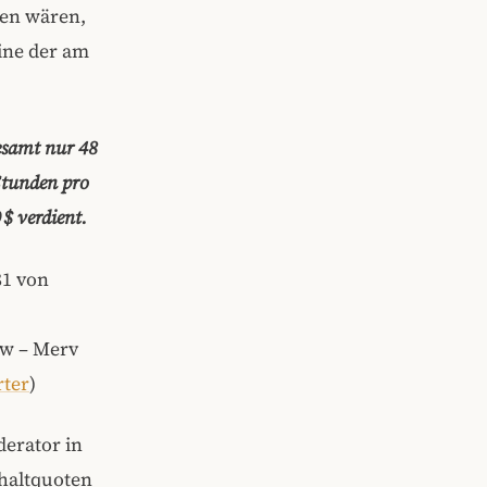
en wären,
ine der am
esamt nur 48
Stunden pro
$ verdient.
81 von
ow – Merv
ter
)
derator in
chaltquoten