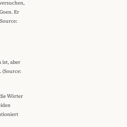
 versuchen,
 Goen. Er
 Source:
 ist, aber
. (Source:
die Wörter
eiden
tioniert