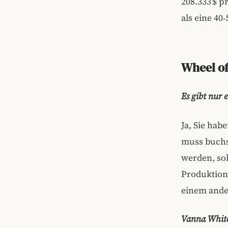
208.333 $ p
als eine 40
Wheel of
Es gibt nur 
Ja, Sie hab
muss buchs
werden, so
Produktion
einem ande
Vanna White 