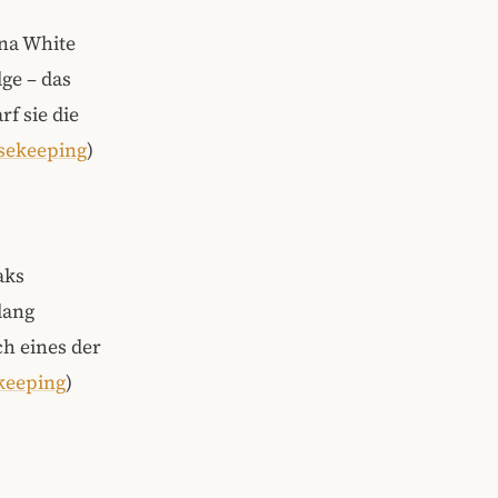
nna White
lge – das
rf sie die
sekeeping
)
aks
lang
h eines der
keeping
)