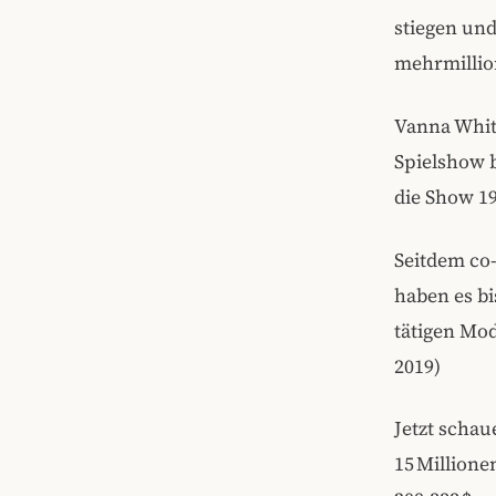
stiegen und
mehrmillio
Vanna White
Spielshow b
die Show 1
Seitdem co
haben es bi
tätigen Mo
2019)
Jetzt schau
15 Millione