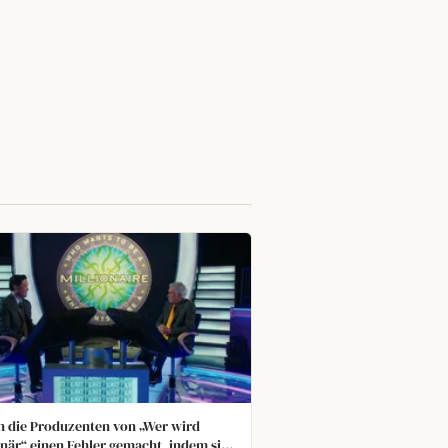
 die Produzenten von „Wer wird
onär“ einen Fehler gemacht, indem sie