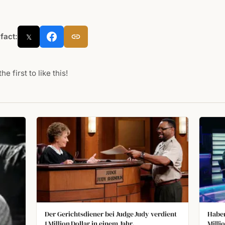
 fact:
𝕏
he first to like this!
Der Gerichtsdiener bei Judge Judy verdient
Haben
1 Million Dollar in einem Jahr.
Milli