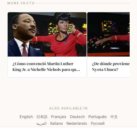
MORE FACTS
¿Cómo convenció Martin Luther
¿De dónde proviene el 
King Jr. a Nichelle Nichols para que
Nyota Uhura?
se quedara en la franquicia de Star
Trek?
ALSO AVAILABLE IN
English
·
日本語
·
Français
·
Deutsch
·
Português
·
中文
·
العربية
·
Italiano
·
Nederlands
·
Русский