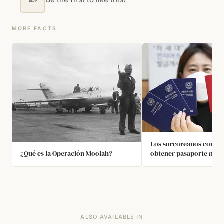
MORE FACTS
Los surcoreanos comun
¿Qué es la Operación Moolah?
obtener pasaporte ni via
extranjero hasta 1989. H
quienes querían viajar 
pasar por una educació
anticomunista.
ALSO AVAILABLE IN