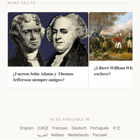
MORE FACTS
¿Liberó William Whippl
¿Fueron John Adams y Thomas
esclavo?
Jefferson siempre amigos?
ALSO AVAILABLE IN
English
·
日本語
·
Français
·
Deutsch
·
Português
·
中文
·
العربية
·
Italiano
·
Nederlands
·
Русский