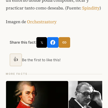
un entorno donde podía componer, tocar y
practicar tanto como deseaba. (Fuente:
Spinditty
)
Imagen de
Orchestrastory
Share this fact:
𝕏
👍
Be the first to like this!
MORE FACTS