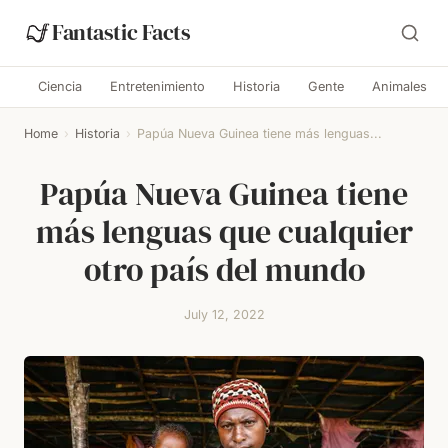
Fantastic Facts
Ciencia
Entretenimiento
Historia
Gente
Animales
Home
›
Historia
›
Papúa Nueva Guinea tiene más lenguas...
Papúa Nueva Guinea tiene
más lenguas que cualquier
otro país del mundo
July 12, 2022