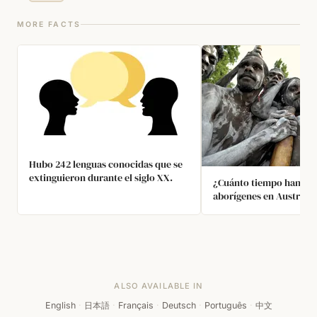
MORE FACTS
Hubo 242 lenguas conocidas que se
extinguieron durante el siglo XX.
¿Cuánto tiempo han hab
aborígenes en Australia
ALSO AVAILABLE IN
English
·
日本語
·
Français
·
Deutsch
·
Português
·
中文