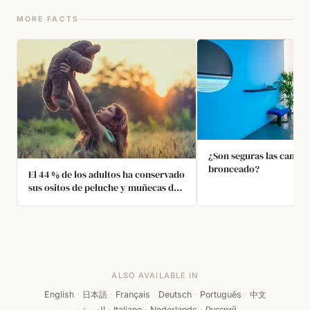
MORE FACTS
¿Son seguras las camas
bronceado?
El 44 % de los adultos ha conservado
sus ositos de peluche y muñecas de
la infancia, y hasta el 34 % de los
adultos todavía duerme con un
juguete de peluche cada noche.
ALSO AVAILABLE IN
English
·
日本語
·
Français
·
Deutsch
·
Português
·
中文
·
العربية
·
Italiano
·
Nederlands
·
Русский