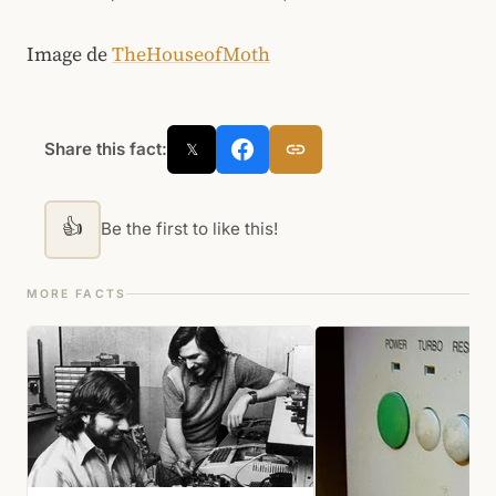
Image de
TheHouseofMoth
Share this fact:
𝕏
👍
Be the first to like this!
MORE FACTS