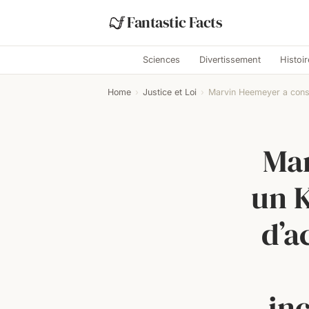
Fantastic Facts
Sciences
Divertissement
Histoir
Home
›
Justice et Loi
›
Marvin Heemeyer a constr
Mar
un K
d’ac
inc