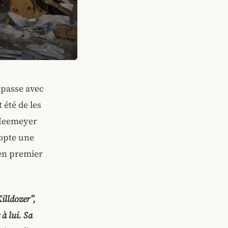
mpasse avec
 été de les
 Heemeyer
dopte une
 en premier
illdozer”,
 à lui. Sa