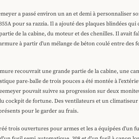
meyer a passé environ un an et demi à personnaliser so
5A pour sa razzia. Il a ajouté des plaques blindées qui
artie de la cabine, du moteur et des chenilles. Il avait f
armure à partir d’un mélange de béton coulé entre des fe
mure recouvrait une grande partie de la cabine, une ca
stique pare‑balle de trois pouces a été montée à l’extéri
 Heemeyer pouvait suivre sa progression sur deux monite
 du cockpit de fortune. Des ventilateurs et un climatiseur
résents pour le garder au frais.
créé trois ouvertures pour armes et les a équipées d’un fu
 d’un fusil semi‑automatique .308 et d’un fusil à canon lo