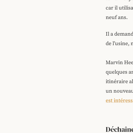
car il util
neuf ans.
Il a demand
de l’usine, 
Marvin Heem
quelques an
itinéraire a
un nouveau 
est intéres
Déchaîne