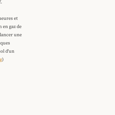
f.
heures et
n en gaz de
 lancer une
aques
sol d'un
ng
)