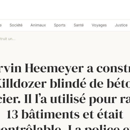
e
Société
Animaux
Sports
Santé
Voyages
Justice
uit un...
vin Heemeyer a const
illdozer blindé de bét
ier. Il l’a utilisé pour 
13 bâtiments et était
ontrôlable. La police e