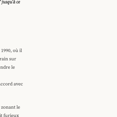
 jusqu’à ce
1990, où il
rrain sur
endre le
 accord avec
 zonant le
t furieux