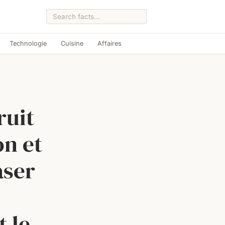
Technologie
Cuisine
Affaires
ruit
on et
raser
t le