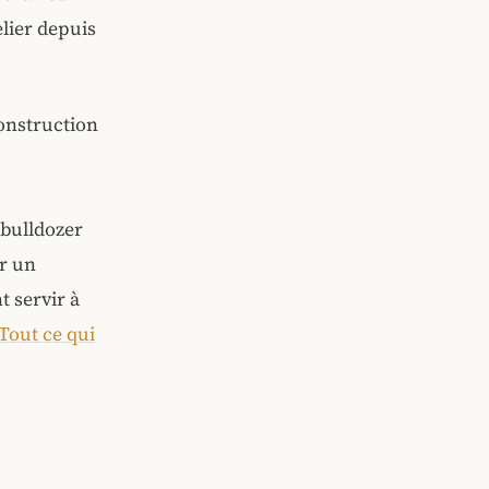
elier depuis
construction
 bulldozer
er un
t servir à
Tout ce qui