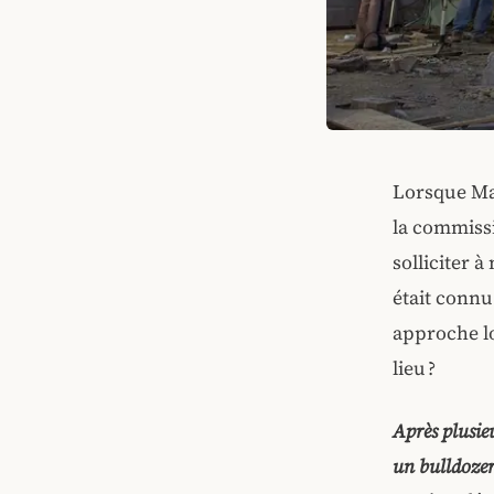
Lorsque Ma
la commissi
solliciter 
était connu
approche lo
lieu ?
Après plusie
un bulldozer 