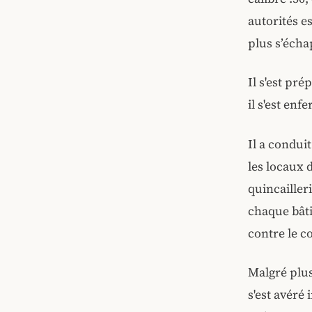
autorités es
plus s’échap
Il s'est pré
il s'est en
Il a conduit
les locaux 
quincailler
chaque bât
contre le c
Malgré plus
s'est avéré