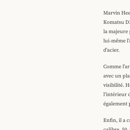
Marvin Hee
Komatsu D35
la majeure p
lui‑même l’
d’acier.
Comme l’ar
avec un pla
visibilité.
l’intérieur
également p
Enfin, il a 
calibre .50,