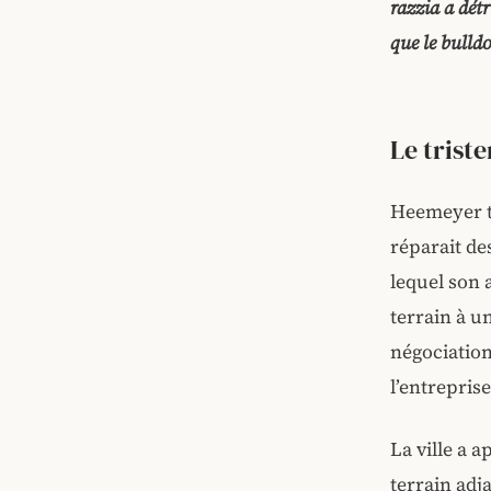
razzia a détr
que le bulldo
Le trist
Heemeyer te
réparait des
lequel son a
terrain à u
négociations
l’entrepris
La ville a 
terrain adj