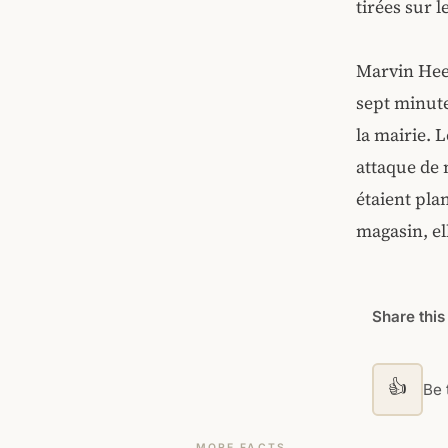
tirées sur l
Marvin Heem
sept minute
la mairie. 
attaque de 
étaient plan
magasin, el
Share this
👍
Be t
MORE FACTS