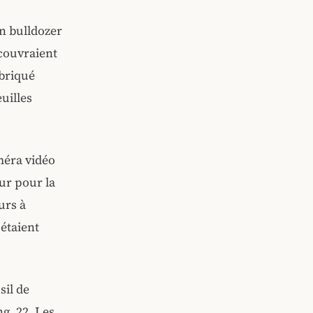
n bulldozer
 couvraient
abriqué
uilles
méra vidéo
eur pour la
urs à
 étaient
sil de
ng .22. Les