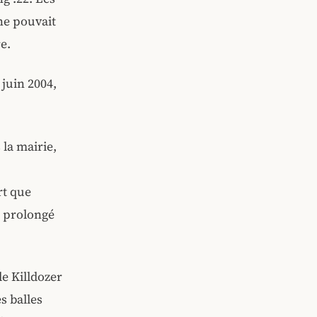
 ne pouvait
e.
 juin 2004,
 la mairie,
rt que
t prolongé
le Killdozer
s balles