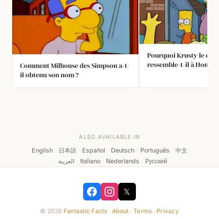
Pourquoi Krusty le clo
ressemble-t-il à Homer
Comment Milhouse des Simpson a-t-
il obtenu son nom ?
ALSO AVAILABLE IN
English
·
日本語
·
Español
·
Deutsch
·
Português
·
中文
·
العربية
·
Italiano
·
Nederlands
·
Русский
𝕏
© 2026
Fantastic Facts
·
About
·
Terms
·
Privacy