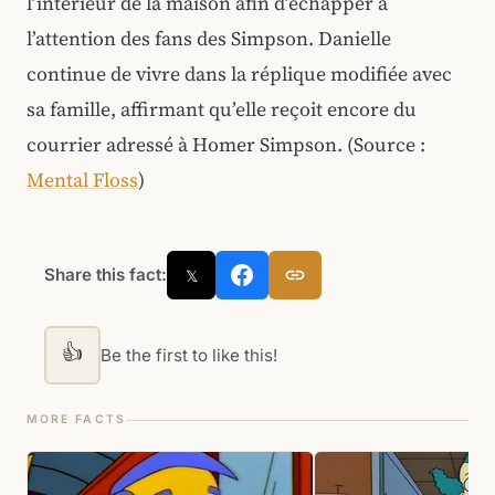
l’intérieur de la maison afin d’échapper à
l’attention des fans des Simpson. Danielle
continue de vivre dans la réplique modifiée avec
sa famille, affirmant qu’elle reçoit encore du
courrier adressé à Homer Simpson. (Source :
Mental Floss
)
Share this fact:
𝕏
👍
Be the first to like this!
MORE FACTS