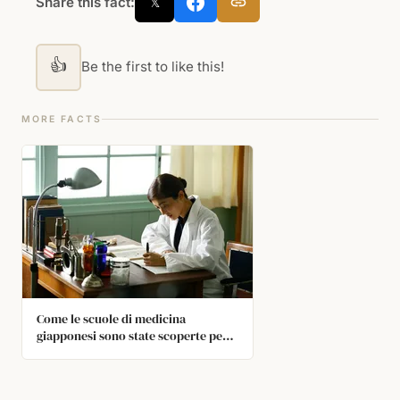
Share this fact:
𝕏
👍
Be the first to like this!
MORE FACTS
Come le scuole di medicina
giapponesi sono state scoperte per
aver manipolato i risultati degli
esami?