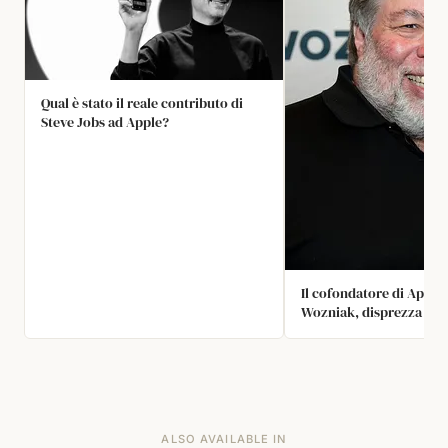
Qual è stato il reale contributo di
Steve Jobs ad Apple?
Il cofondatore di Apple,
Wozniak, disprezza il d
l'accumulo di grandi ri
2017 ha detto che non v
vicino al denaro, perch
corrompere i propri va
Apple è diventata pubb
ha offerto 10 milioni di 
ALSO AVAILABLE IN
suo azionario ai primi d