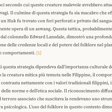
oci secondo cui queste creature malevole avrebbero attac
agi. Il culmine di questa strategia fu sia macabro che ef
 un Huk fu trovato con fori perforati e privato del sangu
ente opera di un aswang. Questa tattica, probabilment
a dal colonnello Edward Lansdale, dimostrò una profond
e delle credenze locali e del potere del folklore nel pl
 e comportamenti​
​.
[1]
 di questa strategia dipendeva dall’importanza culturale d
 la creatura mitica più temuta nelle Filippine, il comp
 contrasta nettamente con i valori tradizionali filippini,
 delle norme e dell’etica sociale. Il riconoscimento diffus
il terrore associato che suscitava la rendevano uno stru
ra psicologica. L’uso del folklore in questo contesto dim