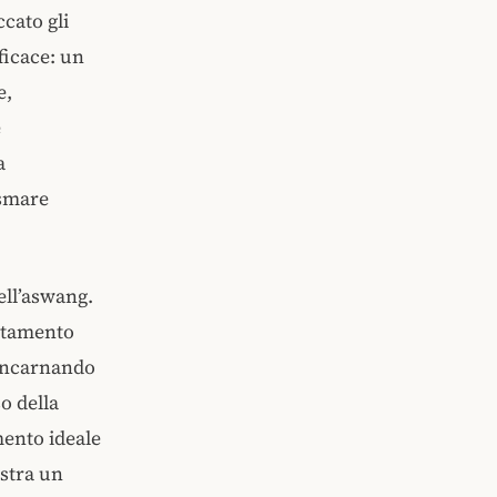
cato gli
ficace: un
e,
e
a
asmare
ell’aswang.
ortamento
 incarnando
o della
mento ideale
ostra un