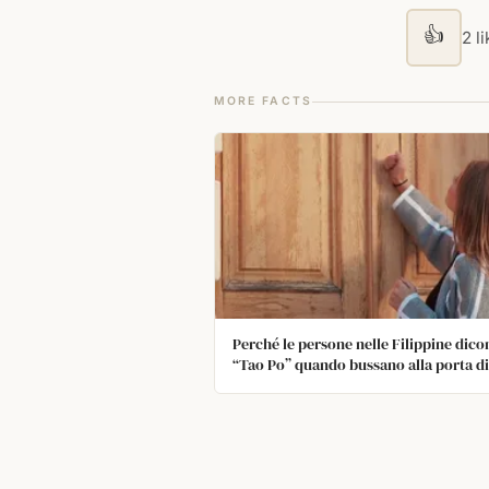
👍
2 l
MORE FACTS
Perché le persone nelle Filippine dico
“Tao Po” quando bussano alla porta di
qualcuno?