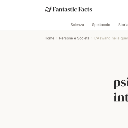
Fantastic Facts
Scienza
Spettacolo
Stori
Home
›
Persone e Società
›
L'Aswang nella guerr
ps
in