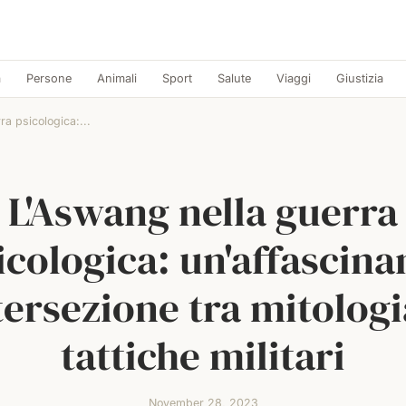
a
Persone
Animali
Sport
Salute
Viaggi
Giustizia
a psicologica:...
L'Aswang nella guerra
icologica: un'affascina
tersezione tra mitologi
tattiche militari
November 28, 2023