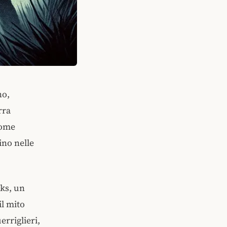
no,
rra
come
ino nelle
uks, un
l mito
erriglieri,