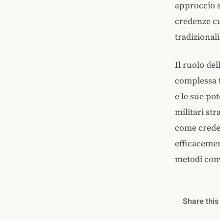
approccio 
credenze cu
tradizional
Il ruolo de
complessa t
e le sue pot
militari st
come creden
efficacemen
metodi con
Share this