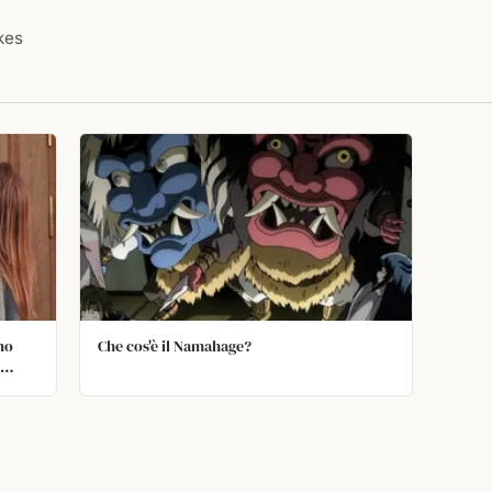
ikes
no
Che cos'è il Namahage?