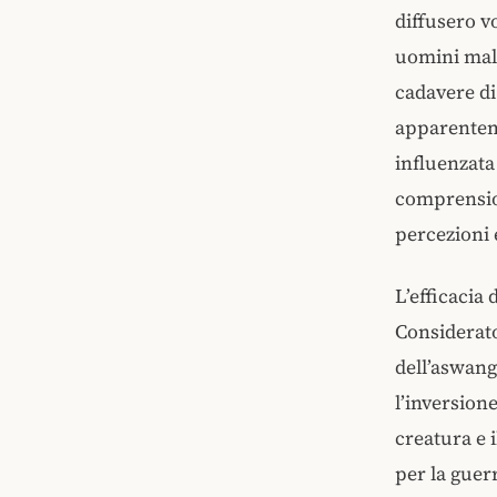
diffusero v
uomini malv
cadavere di
apparentem
influenzat
comprension
percezioni
L’efficacia
Considerato
dell’aswang
l’inversione
creatura e 
per la guer