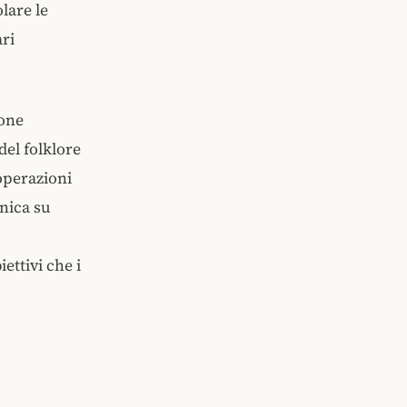
lare le
ari
ione
del folklore
 operazioni
unica su
ettivi che i