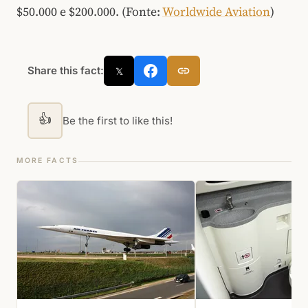
$50.000 e $200.000. (Fonte:
Worldwide Aviation
)
Share this fact:
𝕏
👍
Be the first to like this!
MORE FACTS