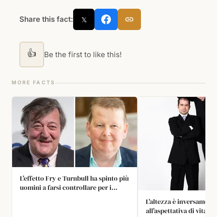
Share this fact:
𝕏
👍
Be the first to like this!
MORE FACTS
L'effetto Fry e Turnbull ha spinto più
uomini a farsi controllare per i
segnali di allarme precoce,
L'altezza è inversament
potenzialmente salvandosi con una
all'aspettativa di vita: g
diagnosi anticipata.