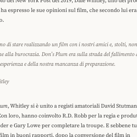
olo del New York Post del 2019, Dale Whitley, uno dei pro
, ha espresso le sue opinioni sul film, che secondo lui era
o.
o di stare realizzando un film con i nostri amici e, stolti, n
e alla burocrazia. Don’s Plum era sulla strada del fallimento 
nesperienza e della nostra mancanza di preparazione.
tley
lum
, Whitley si è unito a registi amatoriali David Stutman
n loro, hanno coinvolto R.D. Robb per la regia e produt
der e Gary Lowe per completare la troupe. E sebbene tu
 film in buoni rapporti, dopo la conversione del film in