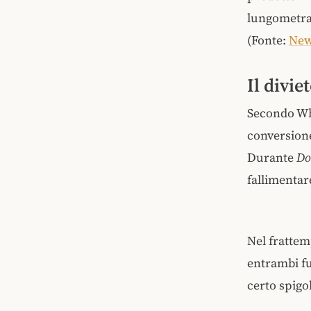
lungometrag
(Fonte:
New
Il divie
Secondo Whi
conversion
Durante
Do
fallimentar
Nel frattem
entrambi fu
certo spigo