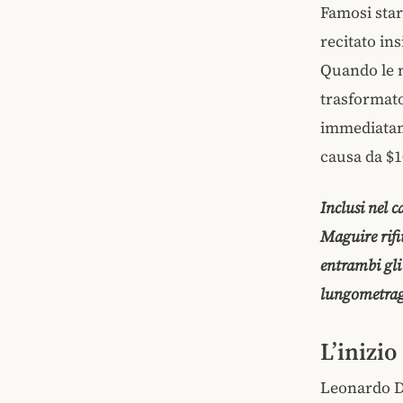
Famosi sta
recitato in
Quando le n
trasformato
immediatame
causa da $1
Inclusi nel c
Maguire rifiu
entrambi gli
lungometra
L’inizio
Leonardo Di