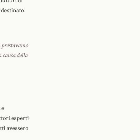
duttori di
 destinato
on prestavamo
a causa della
 e
tori esperti
tti avessero