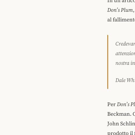
In un artic
Don’s Plum
al falliment
Credevam
attenzion
nostra i
Dale Whi
Per
Don’s P
Beckman. Co
John Schlin
prodotto il