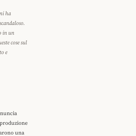
mi ha
 scandaloso.
o in un
este cose sul
to e
enuncia
i produzione
ntarono una