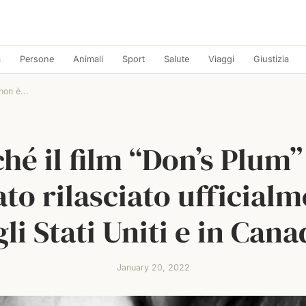
a
Persone
Animali
Sport
Salute
Viaggi
Giustizia
non è...
hé il film “Don’s Plum
ato rilasciato ufficial
li Stati Uniti e in Can
January 20, 2022