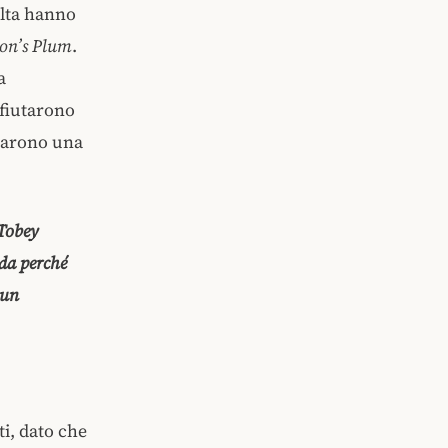
lta hanno
on’s Plum
.
a
ifiutarono
ntarono una
 Tobey
ada perché
 un
i, dato che