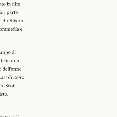
to in film
ior parte
mi direbbero
 commedia e
ruppo di
te in una
zo dell’anno
 cast di
Don’s
, Scott
sto.