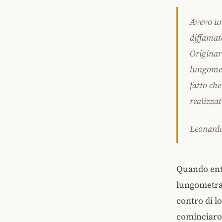
Avevo un
diffamat
Originar
lungometr
fatto ch
realizzat
Leonard
Quando entr
lungometrag
contro di l
cominciar