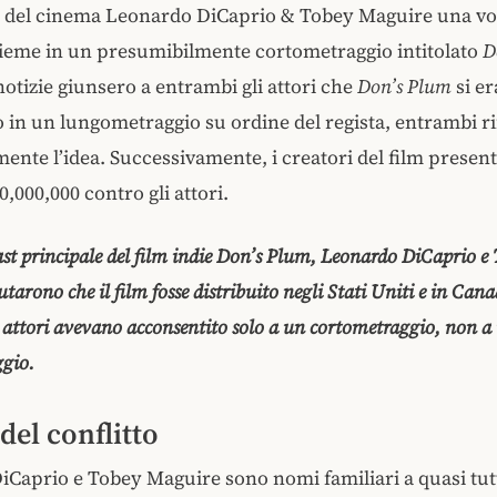
r del cinema Leonardo DiCaprio & Tobey Maguire una vo
sieme in un presumibilmente cortometraggio intitolato
D
otizie giunsero a entrambi gli attori che
Don’s Plum
si er
 in un lungometraggio su ordine del regista, entrambi r
nte l’idea. Successivamente, i creatori del film prese
0,000,000 contro gli attori.
ast principale del film indie
Don’s Plum
, Leonardo DiCaprio e
tarono che il film fosse distribuito negli Stati Uniti e in Can
 attori avevano acconsentito solo a un cortometraggio, non a
ggio.
 del conflitto
Caprio e Tobey Maguire sono nomi familiari a quasi tutt