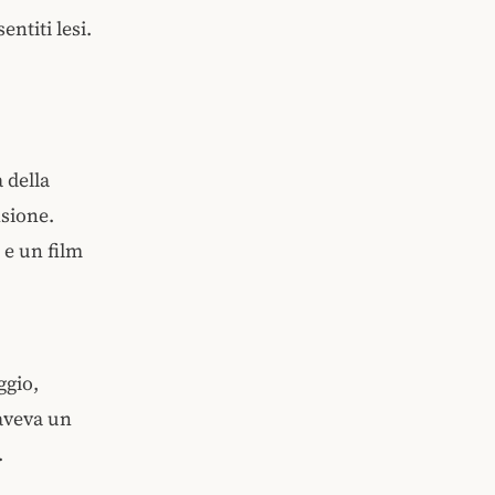
ntiti lesi.
 della
nsione.
 e un film
ggio,
aveva un
.