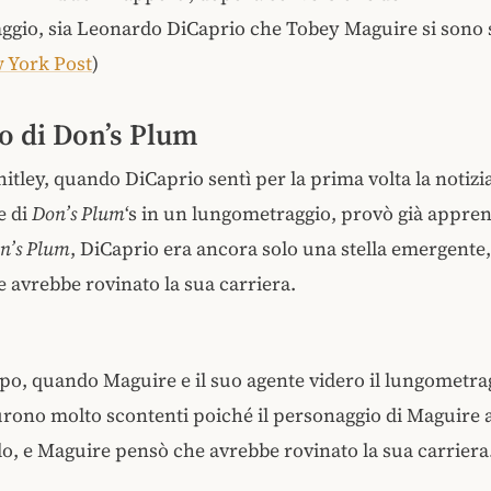
gio, sia Leonardo DiCaprio che Tobey Maguire si sono se
 York Post
)
to di Don’s Plum
tley, quando DiCaprio sentì per la prima volta la notizia
e di
Don’s Plum
‘s in un lungometraggio, provò già appre
n’s Plum
, DiCaprio era ancora solo una stella emergente,
e avrebbe rovinato la sua carriera.
po, quando Maguire e il suo agente videro il lungometra
rono molto scontenti poiché il personaggio di Maguire 
lo, e Maguire pensò che avrebbe rovinato la sua carriera