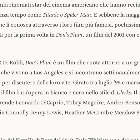
bi rinomati star del cinema americano che hanno recita
 senza tempo come
Titanic o Spider-Man
. E sebbene la magg
ne li conosca attraverso i loro film più famosi, pochissi
sti per la prima volta in
Don’s Plum
, un film del 2001 con
R.D. Robb,
Don’s Plum
è un film che ruota attorno a un g
 che vivono a Los Angeles e si incontrano settimanalmen
 per discutere delle loro vite. Girato tra luglio ’95 e mar
il film è un’opera in bianco e nero nello stile di
Clerks
. Il
ende Leonardo DiCaprio, Tobey Maguire, Amber Benson
in Connolly, Jenny Lewis, Heather McComb e Meadow Si