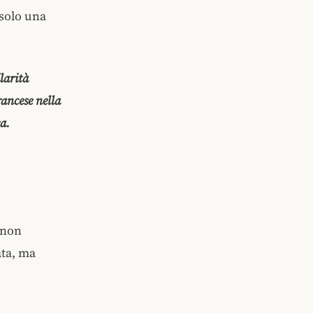
 solo una
larità
rancese nella
sa.
 non
ata, ma