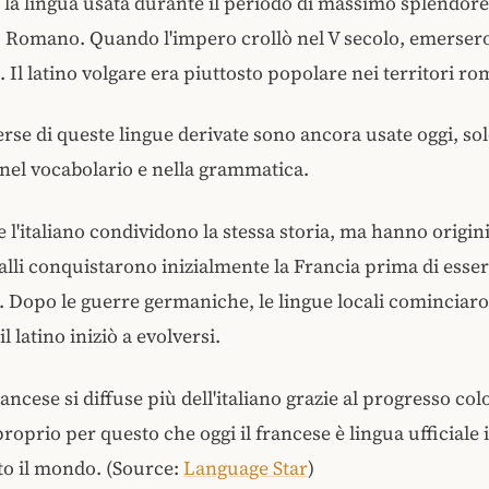
ra la lingua usata durante il periodo di massimo splendore
 Romano. Quando l'impero crollò nel V secolo, emersero
ti. Il latino volgare era piuttosto popolare nei territori ro
rse di queste lingue derivate sono ancora usate oggi, so
 nel vocabolario e nella grammatica.
e l'italiano condividono la stessa storia, ma hanno origini
Galli conquistarono inizialmente la Francia prima di esse
 Dopo le guerre germaniche, le lingue locali cominciar
l latino iniziò a evolversi.
ancese si diffuse più dell'italiano grazie al progresso col
roprio per questo che oggi il francese è lingua ufficiale 
tto il mondo.
(Source:
Language Star
)