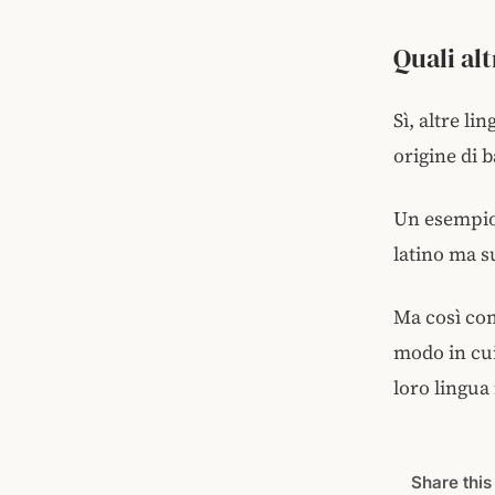
Quali al
Sì, altre li
origine di b
Un esempio 
latino ma s
Ma così com
modo in cui
loro lingua
Share this