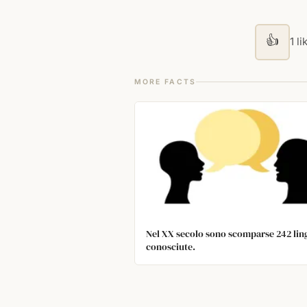
👍
1 li
MORE FACTS
Nel XX secolo sono scomparse 242 lin
conosciute.