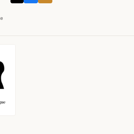
ke
gue