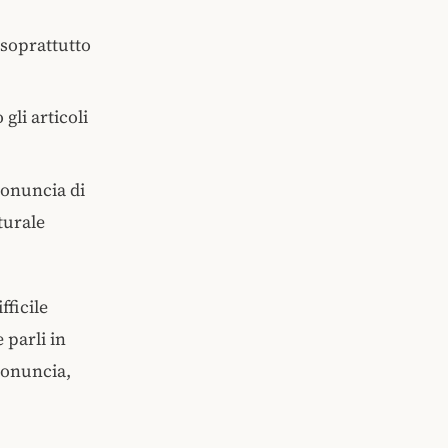
 soprattutto
gli articoli
ronuncia di
tturale
fficile
 parli in
ronuncia,