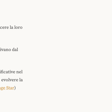
scere la loro
rivano dal
ficative nel
 evolvere la
ge Star
)