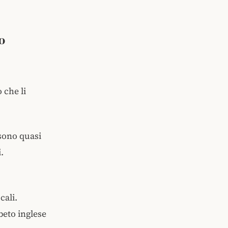
o
 che li
 sono quasi
.
cali.
beto inglese