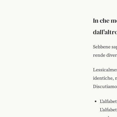
In che mo
dall'altr
Sebbene sap
rende diver
Lessicalmen
identiche, 
Discutiamo
L'alfabe
L'alfabe