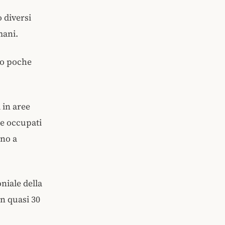
 diversi
mani.
lo poche
 in aree
re occupati
ono a
oniale della
in quasi 30