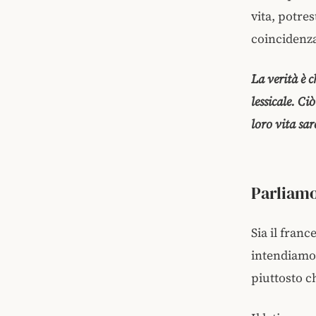
vita, potre
coincidenza
La verità è c
lessicale. Ci
loro vita sar
Parliamo
Sia il fran
intendiamo 
piuttosto c