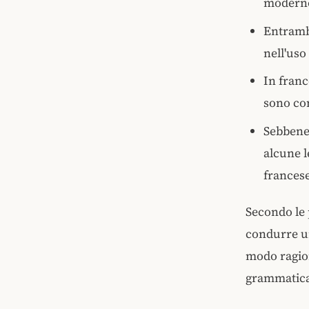
modern
Entrambe
nell'uso
In franc
sono co
Sebbene 
alcune l
frances
Secondo le 
condurre un
modo ragion
grammatica 