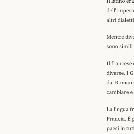
Il latino e
dell'Impero
altri dialet
Mentre dive
sono simili
Il francese 
diverse. I 
dai Romani.
cambiare e i
La lingua fr
Francia. È p
paesi in tu