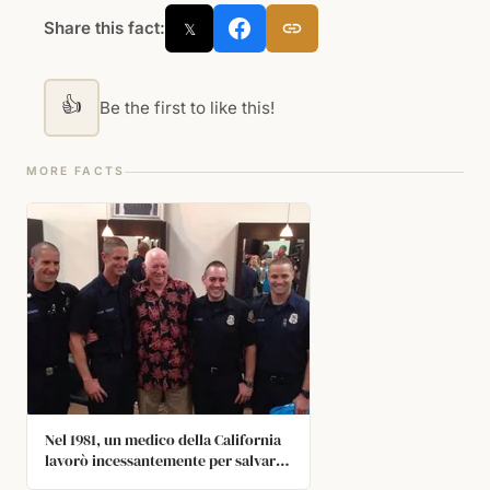
Share this fact:
𝕏
👍
Be the first to like this!
MORE FACTS
Nel 1981, un medico della California
lavorò incessantemente per salvare
la vita di un neonato prematuro di