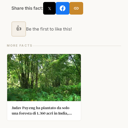
Share this fact:
𝕏
👍
Be the first to like this!
MORE FACTS
Jadav Payeng ha piantato da solo
una foresta di 1.360 acri in India,
piantando un albero ogni giorno per
35 anni. Oggi la foresta ospita tigri e