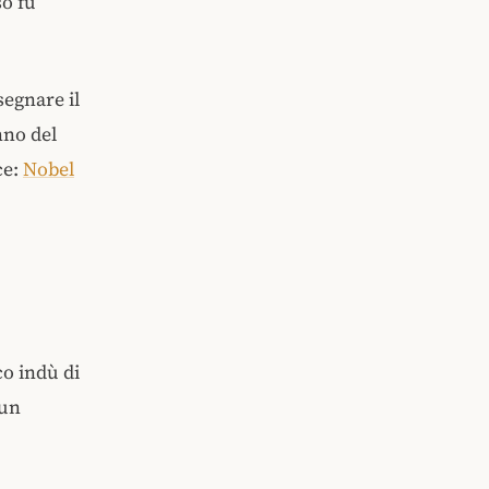
so fu
segnare il
nno del
ce:
Nobel
co indù di
cun