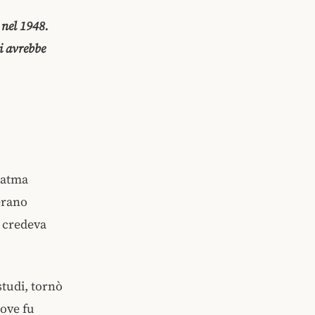
 nel 1948.
i avrebbe
hatma
erano
n credeva
studi, tornò
dove fu