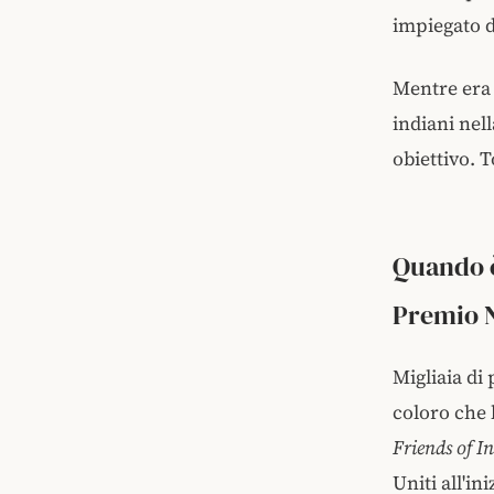
impiegato 
Mentre era 
indiani nel
obiettivo. 
Quando è
Premio N
Migliaia di
coloro che 
Friends of I
Uniti all'in