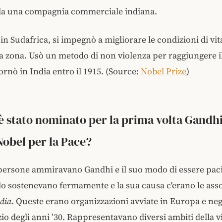
da una compagnia commerciale indiana.
in Sudafrica, si impegnò a migliorare le condizioni di vit
la zona. Usò un metodo di non violenza per raggiungere i
Tornò in India entro il 1915. (Source:
Nobel Prize
)
 stato nominato per la prima volta Gandhi
obel per la Pace?
 persone ammiravano Gandhi e il suo modo di essere paci
lo sostenevano fermamente e la sua causa c'erano le ass
ndia
. Queste erano organizzazioni avviate in Europa e negl
izio degli anni ’30. Rappresentavano diversi ambiti della vi