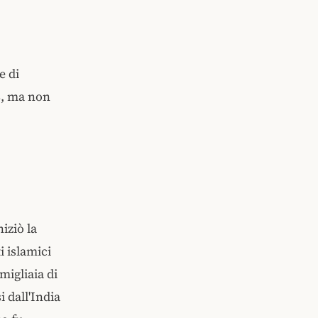
e di
8, ma non
iziò la
i islamici
migliaia di
 dall'India