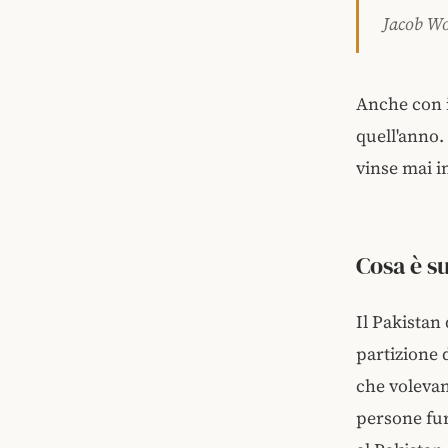
Jacob W
Anche con i
quell'anno.
vinse mai i
Cosa è s
Il Pakistan
partizione d
che volevano
persone fur