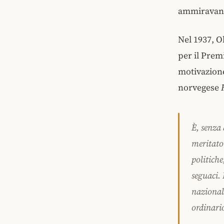
ammiravano
Nel 1937, 
per il Prem
motivazione
norvegese
È, senza
meritato
politiche
seguaci. 
nazional
ordinari