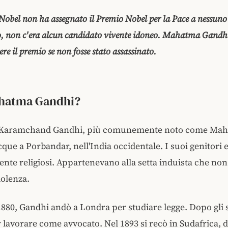
Nobel non ha assegnato il Premio Nobel per la Pace a nessuno
o, non c'era alcun candidato vivente idoneo. Mahatma Gandh
re il premio se non fosse stato assassinato.
ahatma Gandhi?
Karamchand Gandhi, più comunemente noto come Ma
que a Porbandar, nell'India occidentale. I suoi genitori 
te religiosi. Appartenevano alla setta induista che no
iolenza.
1880, Gandhi andò a Londra per studiare legge. Dopo gli 
r lavorare come avvocato. Nel 1893 si recò in Sudafrica, 