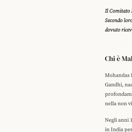
Il Comitato 
Secondo lor
dovuto riceve
Chi è M
Mohandas 
Gandhi, nac
profondamen
nella non v
Negli anni 
in India pe