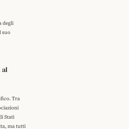
a degli
l suo
 al
fico. Tra
ociazioni
i Stati
ta, ma tutti