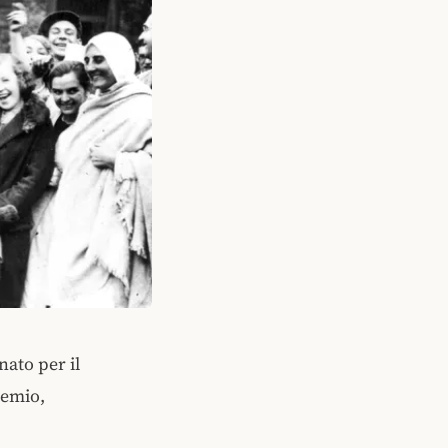
ato per il
remio,