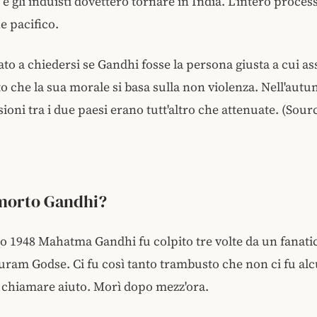
 e gli induisti dovettero tornare in India. L'intero proces
he pacifico.
ato a chiedersi se Gandhi fosse la persona giusta a cui as
o che la sua morale si basa sulla non violenza. Nell'autu
sioni tra i due paesi erano tutt'altro che attenuate. (Sour
morto Gandhi?
io 1948 Mahatma Gandhi fu colpito tre volte da un fanati
am Godse. Ci fu così tanto trambusto che non ci fu al
i chiamare aiuto. Morì dopo mezz'ora.