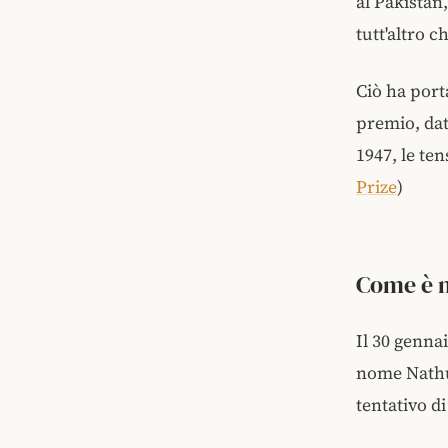
al Pakistan,
tutt'altro c
Ciò ha port
premio, dat
1947, le ten
Prize
)
Come è 
Il 30 genna
nome Nathur
tentativo d