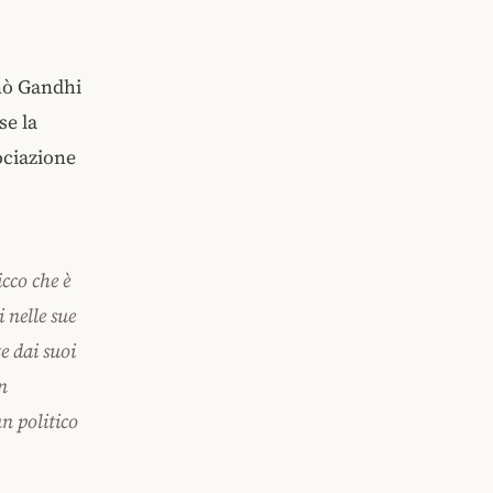
nò Gandhi
se la
ociazione
cco che è
 nelle sue
e dai suoi
n
n politico