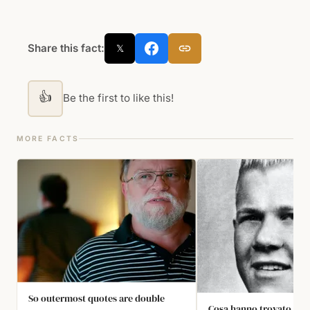
Share this fact:
𝕏
👍
Be the first to like this!
MORE FACTS
So outermost quotes are double
Cosa hanno trovato nell