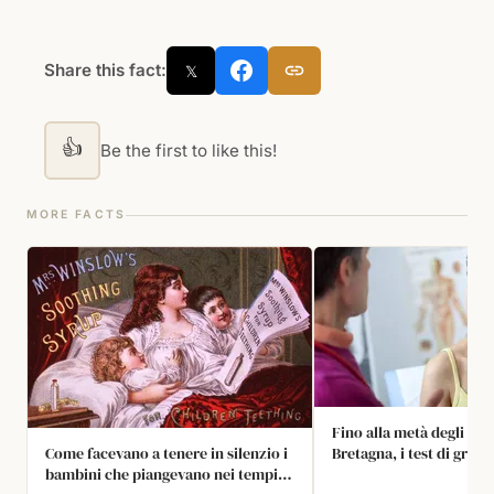
Share this fact:
𝕏
👍
Be the first to like this!
MORE FACTS
Fino alla metà degli ann
Come facevano a tenere in silenzio i
Bretagna, i test di grav
bambini che piangevano nei tempi
venivano eseguiti invian