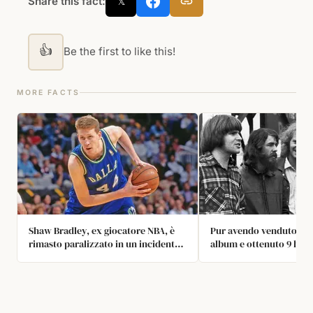
Share this fact:
𝕏
👍
Be the first to like this!
MORE FACTS
Shaw Bradley, ex giocatore NBA, è
Pur avendo venduto 30 m
rimasto paralizzato in un incidente
album e ottenuto 9 hit d
in bicicletta nel 2021. Ha dichiarato
Creedence Clearwater R
che la sua altezza ostacola la
rimasero insieme solo q
riabilitazione.