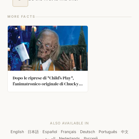
MORE FACTS
Dopo le riprese di *Child's Play*,
l'animatronico originale di Chucky è
stato smontato e riutilizzato come il
Custode della Cripta.
ALSO AVAILABLE IN
English
·
日本語
·
Español
·
Français
·
Deutsch
·
Português
·
中文
·
العربية
·
Nederlands
·
Русский