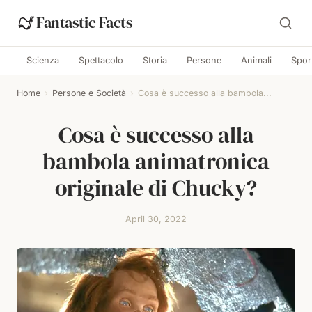
Fantastic Facts
Scienza
Spettacolo
Storia
Persone
Animali
Spor
Home
›
Persone e Società
›
Cosa è successo alla bambola...
Cosa è successo alla
bambola animatronica
originale di Chucky?
April 30, 2022