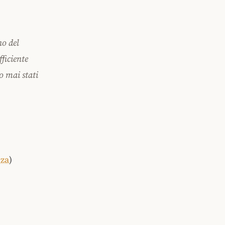
no del
ficiente
o mai stati
nza
)