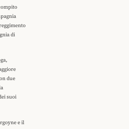
 compito
ompagnia
 reggimento
gnia di
oga,
aggiore
con due
la
dei suoi
urgoyne e il