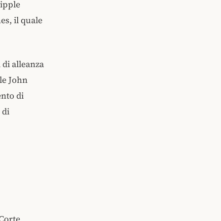
hipple
es, il quale
 di alleanza
ale John
ento di
 di
 Corte