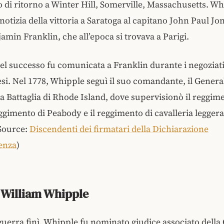
o di ritorno a Winter Hill, Somerville, Massachusetts. W
notizia della vittoria a Saratoga al capitano John Paul Jon
jamin Franklin, che all’epoca si trovava a Parigi.
del successo fu comunicata a Franklin durante i negoziati
esi. Nel 1778, Whipple seguì il suo comandante, il Gener
lla Battaglia di Rhode Island, dove supervisionò il reggim
eggimento di Peabody e il reggimento di cavalleria leggera
Source:
Discendenti dei firmatari della Dichiarazione
enza
)
 William Whipple
uerra finì, Whipple fu nominato giudice associato della