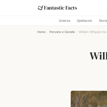
Fantastic Facts
Scienza
Spettacolo
Stori
Home
›
Persone e Società
›
William Whipple ha li
Wil