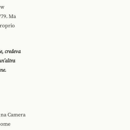
ew
779. Ma
proprio
e, credeva
un’altra
one.
ì una Camera
 come