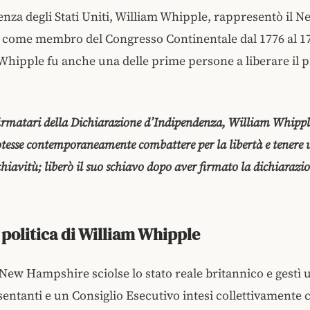
nza degli Stati Uniti, William Whipple, rappresentò il N
come membro del Congresso Continentale dal 1776 al 1
Whipple fu anche una delle prime persone a liberare il 
irmatari della Dichiarazione d’Indipendenza, William Whippl
otesse contemporaneamente combattere per la libertà e tenere 
chiavitù; liberò il suo schiavo dopo aver firmato la dichiarazi
 politica di William Whipple
l New Hampshire sciolse lo stato reale britannico e gest
entanti e un Consiglio Esecutivo intesi collettivamente