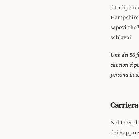
d’Indipende
Hampshire 
sapevi che 
schiavo?
Uno dei 56 f
che non si p
persona in s
Carriera
Nel 1775, i
dei Rappres