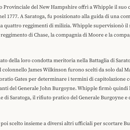
o Provinciale del New Hampshire offrì a Whipple il suo
nel 1777. A Saratoga, fu posizionato alla guida di una c
 quattro reggimenti di milizia. Whipple supervisionò il
il reggimento di Chase, la compagnia di Moore e la compa
ato della loro condotta meritoria nella Battaglia di Sarat
l colonnello James Wilkinson furono scelti da solo dal M
ratio Gates per determinare i termini di capitolazione 
nti del Generale John Burgoyne. Whipple firmò quindi 
 di Saratoga, il rifiuto pratico del Generale Burgoyne e 
oi scelto insieme a diversi altri ufficiali per scortare B