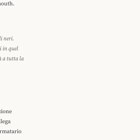
mouth.
i neri.
i in quel
à a tutta la
zione
llega
irmatario