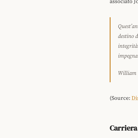
associato J
Quest’an
destino d
integrità
impegnat
William
(Source:
Di
Carriera