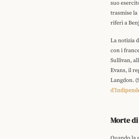
suo esercit
trasmise la 
riferì a Ben
La notizia 
con i franc
Sullivan, a
Evans, il r
Langdon. (
d’Indipend
Morte di
Quando la g