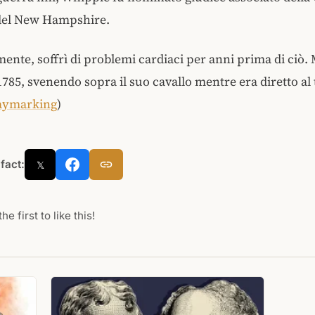
del New Hampshire.
ente, soffrì di problemi cardiaci per anni prima di ciò. 
85, svenendo sopra il suo cavallo mentre era diretto al 
ymarking
)
 fact:
𝕏
he first to like this!