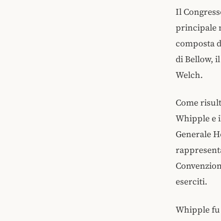
Il Congress
principale 
composta da
di Bellow, 
Welch.
Come risult
Whipple e i
Generale Ho
rappresenta
Convenzione
eserciti.
Whipple fu p