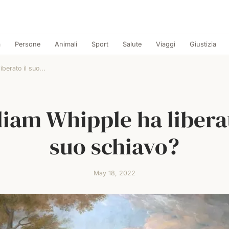
a
Persone
Animali
Sport
Salute
Viaggi
Giustizia
berato il suo...
liam Whipple ha liberat
suo schiavo?
May 18, 2022