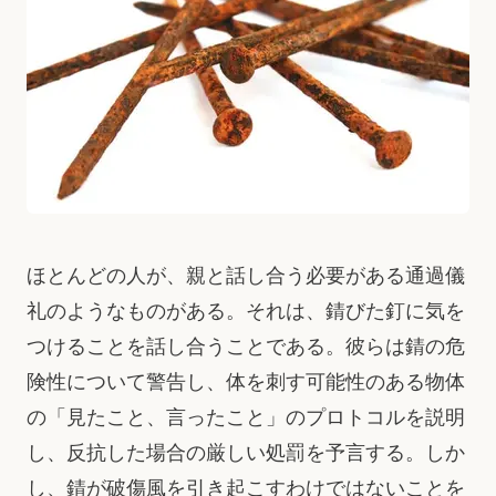
ほとんどの人が、親と話し合う必要がある通過儀
礼のようなものがある。それは、錆びた釘に気を
つけることを話し合うことである。彼らは錆の危
険性について警告し、体を刺す可能性のある物体
の「見たこと、言ったこと」のプロトコルを説明
し、反抗した場合の厳しい処罰を予言する。しか
し、錆が破傷風を引き起こすわけではないことを