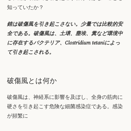
知っていたか？
錆は破傷風を引き起こさない。少量では比較的安
全である。破傷風は、土壌、塵埃、糞など環境中
に存在するバクテリア、
Clostridium tetani
によっ
て引き起こされる。
破傷風とは何か
破傷風は、神経系に影響を及ぼし、全身の筋肉に
硬さを引き起こす危険な細菌感染症である。感染
が頻繁に