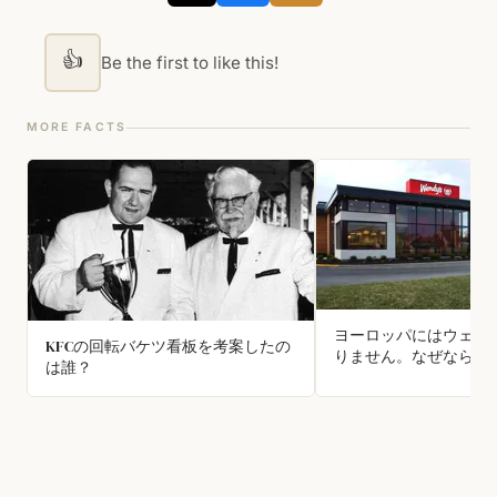
👍
Be the first to like this!
MORE FACTS
ヨーロッパにはウェン
KFCの回転バケツ看板を考案したの
りません。なぜなら、
は誰？
のスナックバーがウェ
商標を所有しているか
ファストフードチェー
のスナックバーと法的
います。