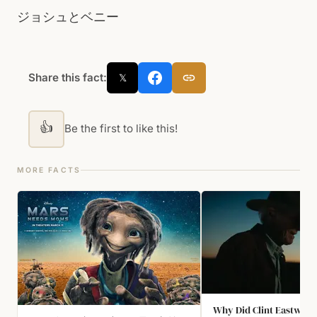
ジョシュとベニー
Share this fact:
𝕏
👍
Be the first to like this!
MORE FACTS
Why Did Clint Eastwood'