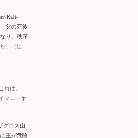
Kali-
様に、父の死後
なり、秩序
た。（出
。これは、
レイマニーヤ
はザグロス山
は王が危険