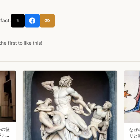
 fact:
𝕏
he first to like this!
ルの征
なぜ
がティ
リと