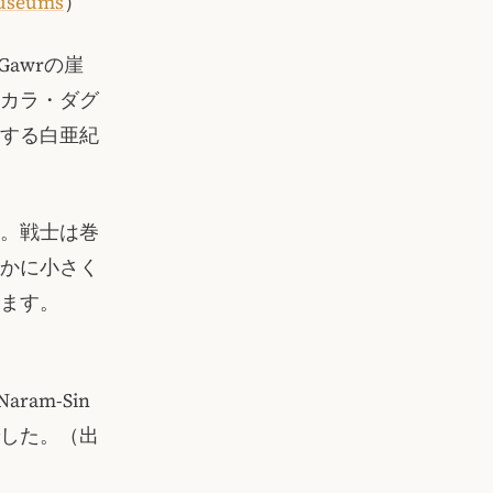
Museums
）
Gawrの崖
カラ・ダグ
達する白亜紀
。戦士は巻
かに小さく
ます。
am-Sin
でした。（出