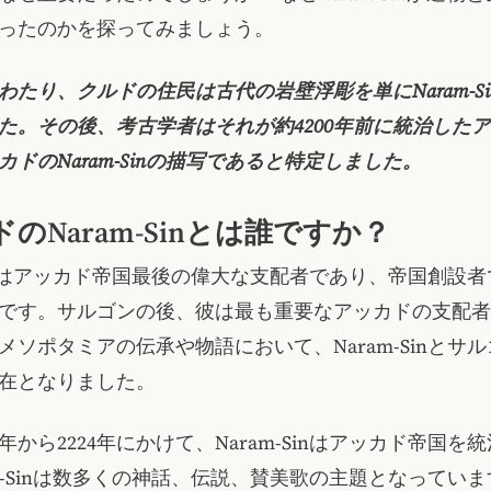
ったのかを探ってみましょう。
わたり、クルドの住民は古代の岩壁浮彫を単にNaram-S
た。その後、考古学者はそれが約4200年前に統治した
カドのNaram-Sinの描写であると特定しました。
のNaram-Sinとは誰ですか？
-Sinはアッカド帝国最後の偉大な支配者であり、帝国創設
です。サルゴンの後、彼は最も重要なアッカドの支配者
メソポタミアの伝承や物語において、Naram-Sinとサ
在となりました。
1年から2224年にかけて、Naram-Sinはアッカド帝国を
am-Sinは数多くの神話、伝説、賛美歌の主題となってい