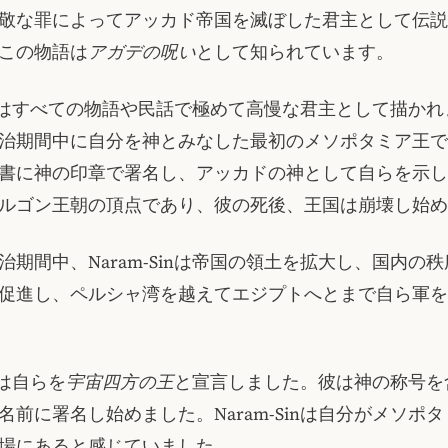
敬な罪によってアッカド帝国を滅ぼした君主として伝説
この物語は
アガデの呪い
として知られています。
-Sinはすべての物語や民話で極めて高慢な君主として描か
治期間中に自分を神とみなした最初のメソポタミア王で
書に神の印章で署名し、アッカドの神として自らを示し
ルゴン王朝の頂点であり、彼の死後、王国は崩壊し始め
統治期間中、Naram-Sinは帝国の領土を拡大し、国内の
促進し、ペルシャ湾を越えてエジプトへとまで自ら軍を
inは自らを
宇宙四方の王
と宣言しました。彼は神の称号を
名前に署名し始めました。Naram-Sinは自分がメソポ
場にあると感じていました。