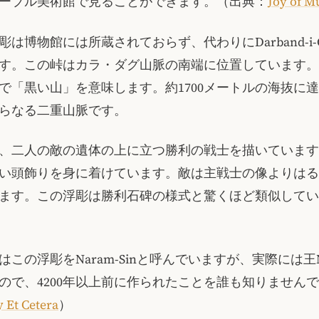
ーブル美術館で見ることができます。（出典：
Joy of 
は博物館には所蔵されておらず、代わりにDarband-i-
す。この峠はカラ・ダグ山脈の南端に位置しています。
で「黒い山」を意味します。約1700メートルの海抜に
らなる二重山脈です。
、二人の敵の遺体の上に立つ勝利の戦士を描いています
い頭飾りを身に着けています。敵は主戦士の像よりはる
ます。この浮彫は勝利石碑の様式と驚くほど類似してい
この浮彫をNaram-Sinと呼んでいますが、実際には王Nar
ので、4200年以上前に作られたことを誰も知りません
y Et Cetera
）