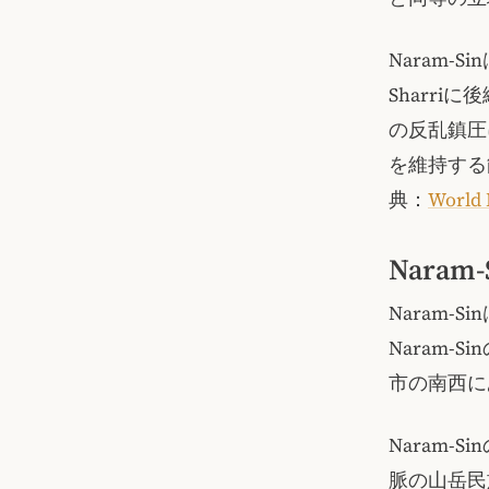
Naram-S
Sharri
の反乱鎮圧
を維持する
典：
World 
Nara
Naram
Naram
市の南西に
Naram-
脈の山岳民