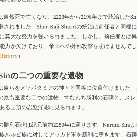
inは自然死で亡くなり、2223年から2198年まで統治したShar-
に後継されました。Shar-Kali-Sharriの統治は前任者と同
に莫大な努力を強いられました。しかし、前任者とは異
能力が欠けており、帝国への外部攻撃を防げませんでし
History
）
m-Sinの二つの重要な遺物
-Sinは自らをメソポタミアの神々と同等に位置付けました
-Sinの最も重要な二つの遺物、すなわち勝利の石碑と、ス
ある山頂の岩壁浮彫に見られます。
Sinの勝利石碑は紀元前約2250年に遡ります。Naram-Sin
族ルルビ族に対してアッカド軍を勝利に導きます。石碑