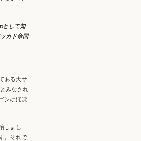
inとして知
アッカド帝国
者である大サ
とみなされ
ルゴンはほぼ
統治しまし
ます。それで