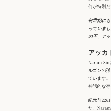
何が特別だ
何世紀にも
っていまし
の王、アッ
アッカド
Naram
ルゴンの孫
ています。
神話的な存
紀元前226
た。Nar