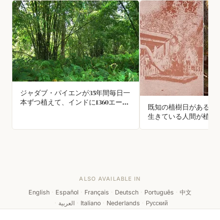
ジャダブ・パイエンが35年間毎日一
本ずつ植えて、インドに1360エーカ
既知の植樹日がある世
ーの森を単独で作り、現在はトラや
生きている人間が植え
百頭以上の象の生息地となっていま
前288年に植えられた
す
クの木「ジャヤ・スリ
ディ」です。
ALSO AVAILABLE IN
English
·
Español
·
Français
·
Deutsch
·
Português
·
中文
·
العربية
·
Italiano
·
Nederlands
·
Русский