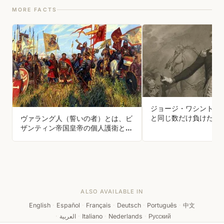
MORE FACTS
ジョージ・ワシントン
と同じ数だけ負けた。
ヴァラング人（誓いの者）とは、ビ
戦術的撤退の達人で、
ザンティン帝国皇帝の個人護衛とし
向けて戦術的敗北を受
て仕えたヴァイキングです
ALSO AVAILABLE IN
English
·
Español
·
Français
·
Deutsch
·
Português
·
中文
·
العربية
·
Italiano
·
Nederlands
·
Русский