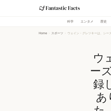
Fantastic Facts
科学
エンタメ
歴史
Home
›
スポーツ
›
ウェイン・グレツキーは、シーズ
ウ
ーズ
録
あ
た