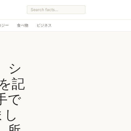
ロジー
食べ物
ビジネス
、シ
上を記
手で
まし
、所