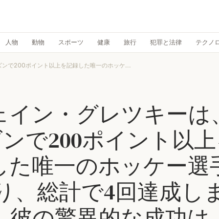
人物
動物
スポーツ
健康
旅行
犯罪と法律
テクノ
ンで200ポイント以上を記録した唯一のホッケ...
ェイン・グレツキーは
ンで200ポイント以
した唯一のホッケー選
り、総計で4回達成し
。彼の驚異的な成功は