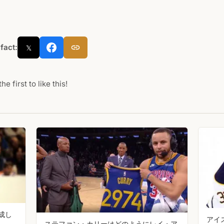
 fact:
𝕏
he first to like this!
成し
アイ