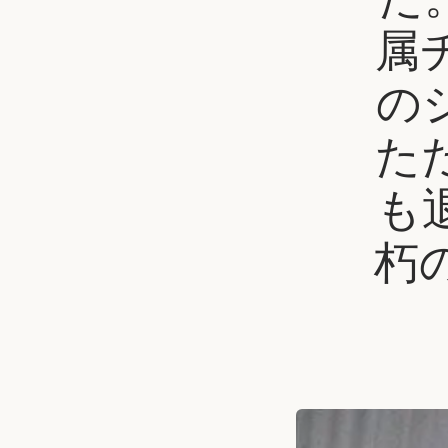
属
の
た
も
朽