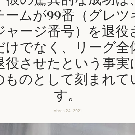
チームが99番（グレツ
ジャージ番号）を退役
だけでなく、リーグ全
退役させたという事実
のものとして刻まれて
す。
March 24, 2021