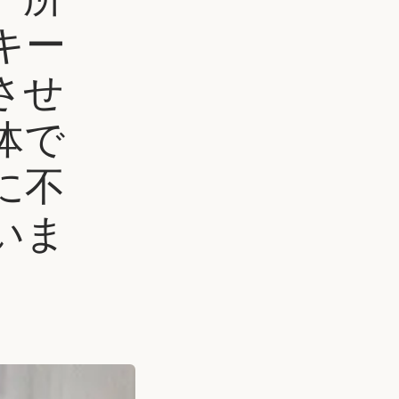
キー
させ
体で
に不
いま