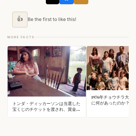
👍
Be the first to like this!
MORE FACTS
1976年チョウチラ大
に何があったのか？
トンダ・ディッカーソンは当選した
宝くじのチケットを渡され、賞金は
1,000万ドルだった。彼女は同僚に訴
えられ賞金の分配を要求され、チケ
ットをくれた人はトラックを要求
し、IRSは贈与税を請求した。