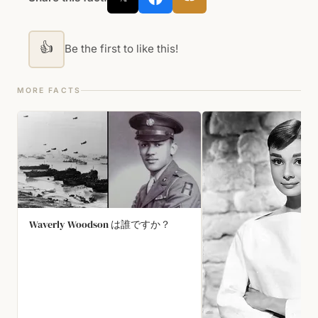
👍
Be the first to like this!
MORE FACTS
Waverly Woodson は誰ですか？