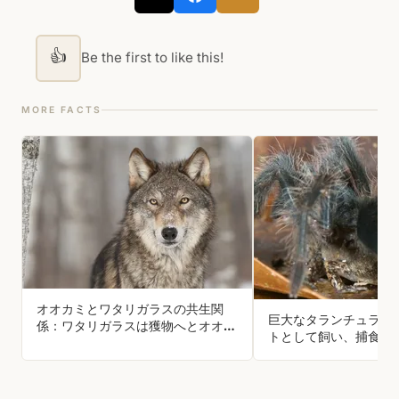
👍
Be the first to like this!
MORE FACTS
オオカミとワタリガラスの共生関
巨大なタランチュラは
係：ワタリガラスは獲物へとオオカ
トとして飼い、捕食者
ミを導き、食べ残しにありつく。さ
す。その代わり、カエ
らに互いの尻尾を追いかけて遊び、
ュラの卵が孵化する前
個体同士の友情を育むこともある
可能性のある小さな昆