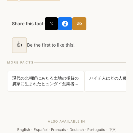
Share this fact:
𝕏
👍
Be the first to like this!
MORE FACTS
現代の北朝鮮にあたる土地の極貧の
ハイチ人はどの人種に
農家に生まれたヒュンダイ創業者
は、1998年、1930年代初めにソウル
行きの列車代を工面して貧困から逃
れるために盗んだ1頭の牛への1000
倍返しとして、1,001頭の牛を北朝鮮
の故郷へ送った。
ALSO AVAILABLE IN
English
·
Español
·
Français
·
Deutsch
·
Português
·
中文