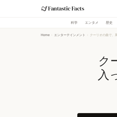
Fantastic Facts
科学
エンタメ
歴史
Home
›
エンターテインメント
›
クーリオの曲で、
ク
入