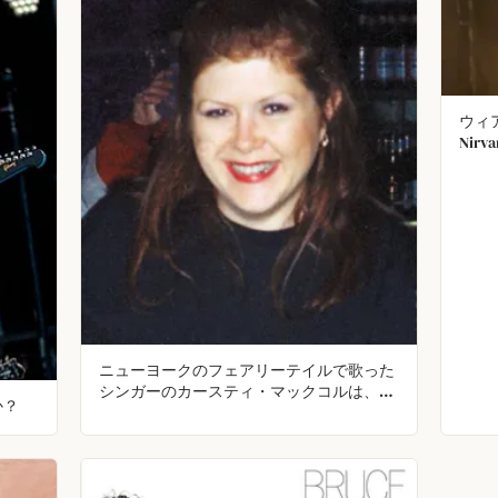
ウィア
Nir
Lik
作さ
利用
ニューヨークのフェアリーテイルで歌った
シンガーのカースティ・マックコルは、メ
か？
キシコ・コスメルでのバカンス中、億万長
者が所有する高速ボートから息子を守ろう
として死亡した。ボートの運転手は90ドル
の罰金を支払うことで刑務所を免れた。