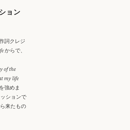
レーション
作詞クレジ
fe
からで、
y of the
at my life
を強めま
セッションで
ら来たもの