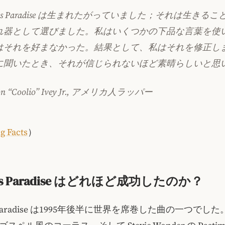
sta’s Paradise は生まれたがっていました；それは生きる
れ器として選びました。私はいくつかの下品な言葉を使
はそれを好まなかった。結果として、私はそれを修正し
に聞いたとき、それが信じられないほど素晴らしいと思
Leon “Coolio” Ivey Jr., アメリカ人ラッパー
g Facts
）
ta’s Paradise はどれほど成功したのか？
a’s Paradise は1995年後半に世界を席巻した曲の一つで