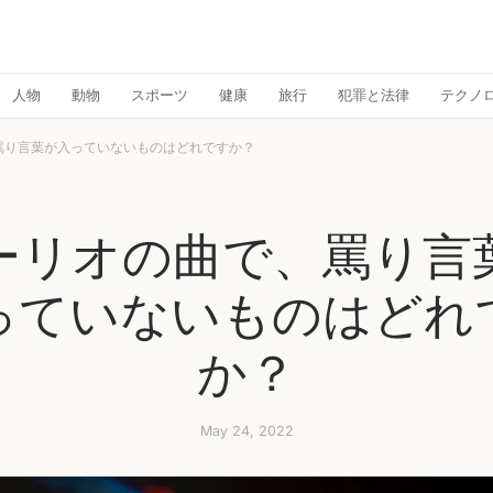
人物
動物
スポーツ
健康
旅行
犯罪と法律
テクノ
罵り言葉が入っていないものはどれですか？
ーリオの曲で、罵り言
っていないものはどれ
か？
May 24, 2022