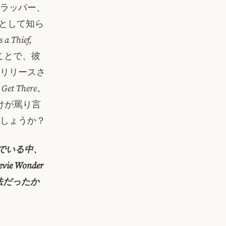
カのラッパー、
oとして知ら
s a Thief,
ことで、彼
にリリースさ
Get There
。
けが罵り言
しょうか？
含んでいる中、
Wonder
方法だったか