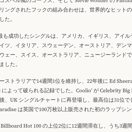
ペル風のコーラス、そして Stevie Wonder の Pastime P
リングされたフックの組み合わせは、世界的なヒットの
した。
o’s の最も成功したシングルは、アメリカ、イギリス、アイ
イツ、イタリア、スウェーデン、オーストリア、デンマ
ウェー、スイス、オーストラリア、ニュージーランドで
しました。
ストラリアで14週間1位を維持し、22年後に Ed Sheeran
u
によって破られる記録でした。Coolio’ が Celebrity Big Br
後、UK シングルチャートに再登場し、最高位は31位で
a’s Paradise は英国で100万枚以上販売された初のラップ
illboard Hot 100 の上位2位に12週間滞在し、うち3