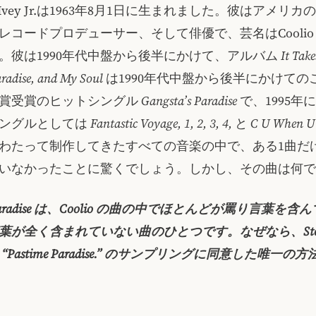
eon Ivey Jr.は1963年8月1日に生まれました。彼はアメリ
レコードプロデューサー、そして俳優で、芸名はCooli
。彼は1990年代中盤から後半にかけて、アルバム
It Take
aradise, and My Soul
は1990年代中盤から後半にかけての
賞受賞のヒットシングル
Gangsta’s Paradise
で、1995年
ングルとしては
Fantastic Voyage, 1, 2, 3, 4,
と
C U When U 
わたって制作してきたすべての音楽の中で、ある1曲だ
いなかったことに驚くでしょう。しかし、その曲は何で
’s Paradise は、Coolio の曲の中でほとんどが罵り言葉を
が全く含まれていない曲のひとつです。なぜなら、Stevie 
“Pastime Paradise.” のサンプリングに同意した唯一の