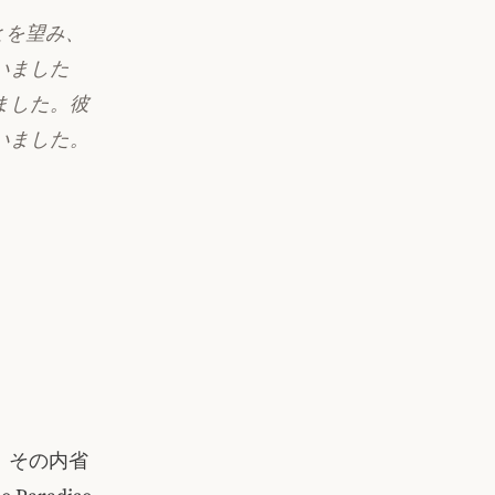
ことを望み、
いました
ました。彼
いました。
した。その内省