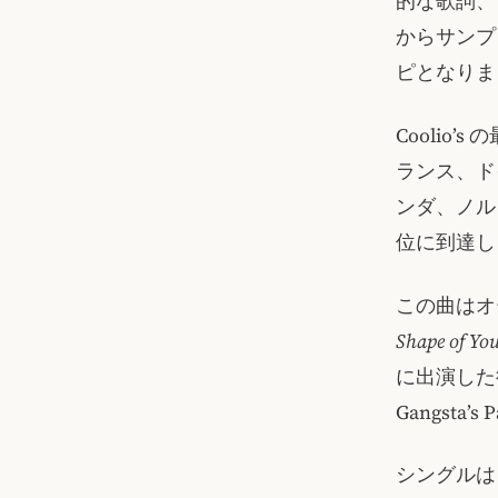
的な歌詞、ゴス
からサンプ
ピとなりま
Cooli
ランス、ド
ンダ、ノル
位に到達
この曲はオー
Shape of Yo
に出演した
Gangst
シングルは B