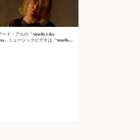
ード・アルの『Smells Like
vana』ミュージックビデオは『Smells
e Teen Spirit』と同じ撮影スタジオで制
れ、元映像のエキストラや清掃員も再
された