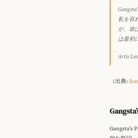
Gang
私を容
が、彼
は最初
Artis 
（出典:
Son
Gangs
Gangst