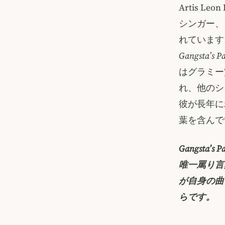
Artis L
シンガー、
れています
Gangsta’s P
はグラミー
れ、他のシ
彼が長年に
葉を含んで
Gangsta
唯一罵り言葉
が自身の曲 
らです。