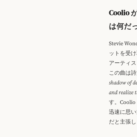
Coolio
は何だ
Stevie W
ットを受け
アーティスト
この曲は詩
shadow of d
and realize t
す。Coo
迅速に思い
だと主張し