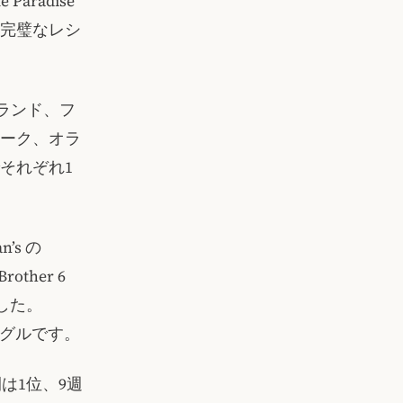
aradise
完璧なレシ
ルランド、フ
ーク、オラ
それぞれ1
’s の
other 6
した。
シングルです。
週間は1位、9週