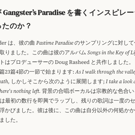
 が Gangster’s Paradise を書くインスピ
ったのか？
onder は、彼の曲
Pastime Paradise
のサンプリングに対して
取りました。この曲は彼のアルバム
Songs in the Key of Li
はプロデューサーの Doug Rasheed と共作しました。
篇23篇4節の一節で始まります:
As I walk through the valle
eath,
しかしそこから次のように展開します;
I take a look 
here's nothing left.
背景の合唱ボーカルは宗教的な色合い
lio は最初の数行を即興でラップし、残りの歌詞は一度の
浮かびました。彼は後に、この曲は自分以外の何処かか
ました。