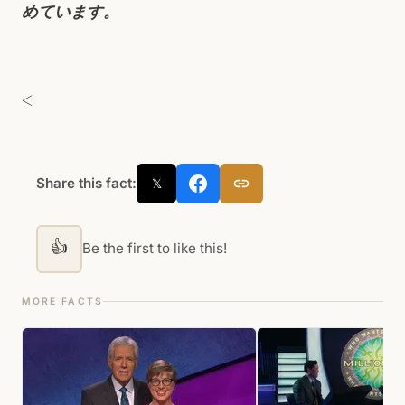
めています。
<
Share this fact:
𝕏
👍
Be the first to like this!
MORE FACTS