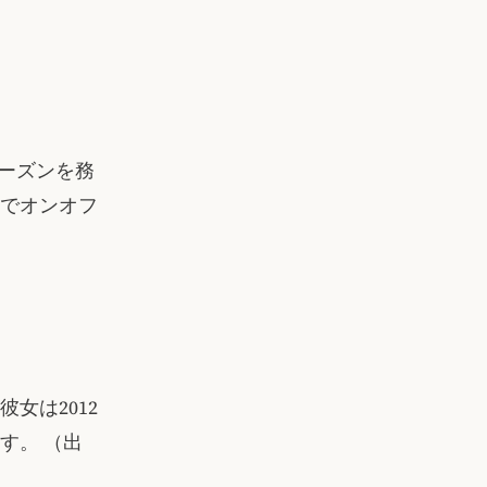
シーズンを務
までオンオフ
女は2012
ます。
（出