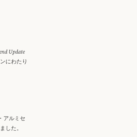
end Update
ズンにわたり
・アルミセ
しました。