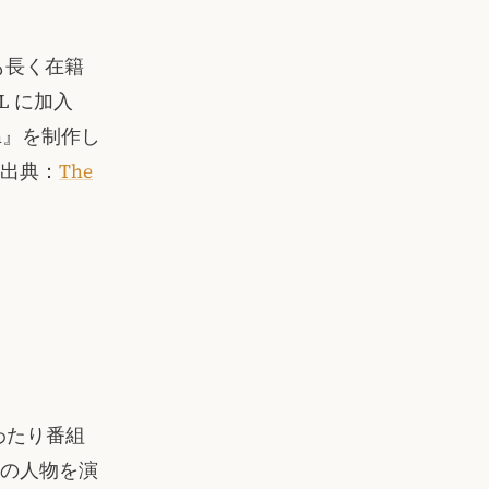
も長く在籍
L に加入
n』を制作し
出典：
The
にわたり番組
の人物を演