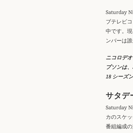
Saturd
ブテレビコ
中です。現
ンバーは誰
ニコロデオ
プソンは、Sa
18 シー
サタデ
Saturda
カのスケッ
番組編成の