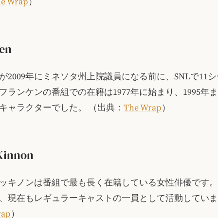
e Wrap
）
ken
が2009年にミネソタ州上院議員になる前に、SNLで11
フランケンの番組での在籍は1977年に始まり、1995年
キャラクターでした。
（出典：
The Wrap
）
Kinnon
ッキノンは番組で最も長く在籍している女性俳優です。彼
、現在もレギュラーキャストの一員として活動してい
rap
）