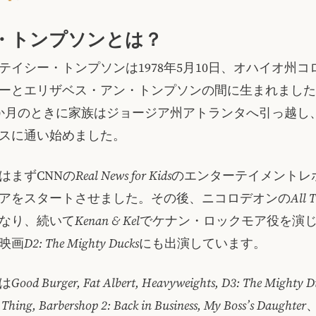
・トンプソンとは？
テイシー・トンプソンは1978年5月10日、オハイオ州コ
ーとエリザベス・アン・トンプソンの間に生まれました
か月のときに家族はジョージア州アトランタへ引っ越し
スに通い始めました。
はまずCNNの
Real News for Kids
のエンターテイメントレ
アをスタートさせました。その後、ニコロデオンの
All 
なり、続いて
Kenan & Kel
でケナン・ロックモア役を演
映画
D2: The Mighty Ducks
にも出演しています。
は
Good Burger, Fat Albert, Heavyweights, D3: The Mighty D
 Thing, Barbershop 2: Back in Business, My Boss’s Daughter