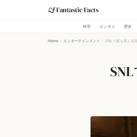
Fantastic Facts
科学
エンタメ
歴史
Home
›
エンターテインメント
›
SNLで最も長く在
SN