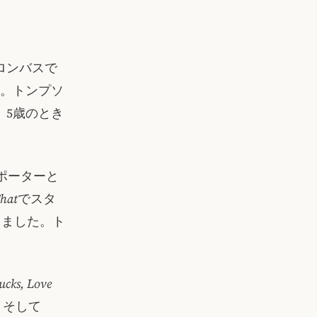
ロンバスで
。トンプソ
、5歳のとき
ポーターと
That
でスタ
じました。ト
ucks, Love
、そして