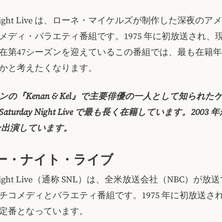
ay Night Live は、ローネ・マイケルズが制作した深夜の
メディ・バラエティ番組です。1975 年に初放送され、
在第47シーズンを迎えているこの番組では、最も在籍
かと考えたくなります。
ンの『Kenan & Kel』で主要俳優の一人として知られた
turday Night Live で最も長く在籍しています。2003
ズン出演しています。
ー・ナイト・ライブ
y Night Live（通称 SNL）は、全米放送会社（NBC）が
チコメディとバラエティ番組です。1975 年に初放送され、
定番となっています。