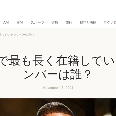
人物
動物
スポーツ
健康
旅行
犯罪と法律
テクノ
籍しているメンバーは誰？
Lで最も長く在籍して
ンバーは誰？
November 18, 2021