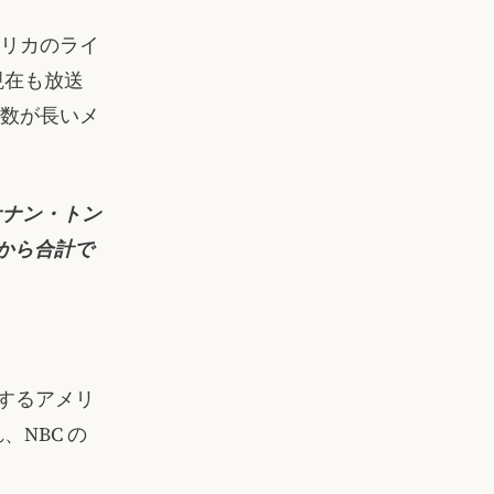
アメリカのライ
現在も放送
年数が長いメ
ケナン・トン
 年から合計で
放送するアメリ
NBC の