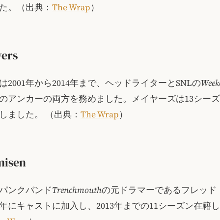
た。
（出典：
The Wrap
）
yers
2001年から2014年まで、ヘッドライターとSNLの
Week
のアンカーの両方を務めました。メイヤーズは13シー
しました。
（出典：
The Wrap
）
misen
のパンクバンド
Trenchmouth
の元ドラマーであるフレッド
02年にキャストに加入し、2013年までの11シーズン在籍