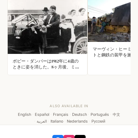
マーヴィン・ヒーミア
トと鋼鉄の装甲を施し
ーを作り、13棟の建物
ボビー・ダンバーは1912年に4歳の
が、警察やSWATは止
ときに姿を消した。8ヶ月後、ミシ
た。
シッピ州で彼を否定するカップルと
一緒に発見された。裁判所はダンバ
ー家に有利な判決を下した。100年
後、DNA証拠によって少年が誤って
識別されたことが確認された。
ALSO AVAILABLE IN
English
·
Español
·
Français
·
Deutsch
·
Português
·
中文
·
العربية
·
Italiano
·
Nederlands
·
Русский