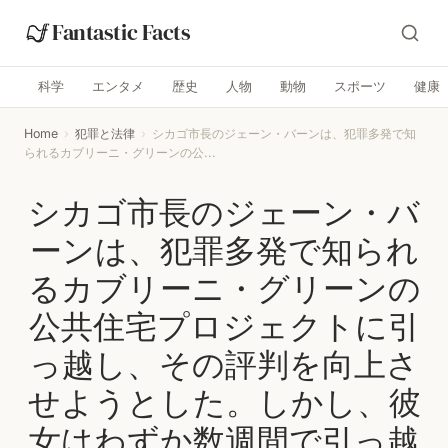
Fantastic Facts
科学
エンタメ
歴史
人物
動物
スポーツ
健康
Home
›
犯罪と法律
›
シカゴ市長のジェーン・バーンは、犯罪多発で知
られるカブリーニ・グリーンの公...
シカゴ市長のジェーン・バ
ーンは、犯罪多発で知られ
るカブリーニ・グリーンの
公共住宅プロジェクトに引
っ越し、その評判を向上さ
せようとした。しかし、彼
女はわずか数週間で引っ越